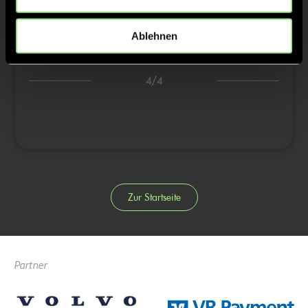
3:5
18’
3/4
Ablehnen
Bert Volkert, 34’
4/4
Zur Startseite
Partner