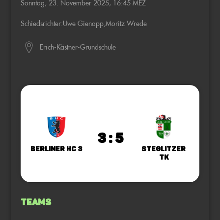
Sonntag, 23. November 2025, 16:45 MEZ
Schiedsrichter:
Uwe Gienapp
,
Moritz Wrede
Erich-Kästner-Grundschule
3 : 5
Berliner HC 3
Steglitzer
TK
Teams