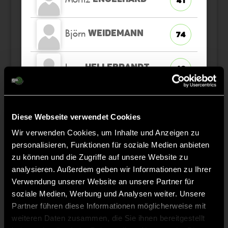
41
Björn
WEIDEMANN
74
Luca
HELLEBRANDT
49
Lukas
BROCKMEIER
3
Diese Webseite verwendet Cookies
Wir verwenden Cookies, um Inhalte und Anzeigen zu
personalisieren, Funktionen für soziale Medien anbieten
zu können und die Zugriffe auf unsere Website zu
Staff
analysieren. Außerdem geben wir Informationen zu Ihrer
Verwendung unserer Website an unsere Partner für
soziale Medien, Werbung und Analysen weiter. Unsere
Tobias
GIRRBACH
Partner führen diese Informationen möglicherweise mit
weiteren Daten zusammen, die Sie ihnen bereitgestellt