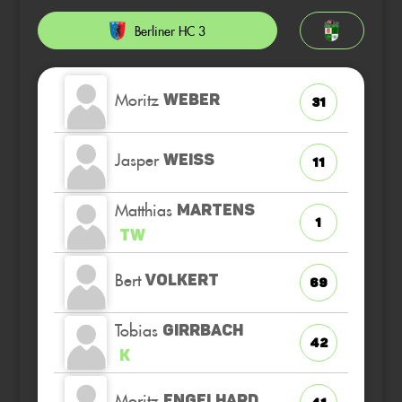
Berliner HC 3
Moritz
WEBER
31
Jasper
WEISS
11
Matthias
MARTENS
1
TW
Bert
VOLKERT
69
Tobias
GIRRBACH
42
K
Moritz
ENGELHARD