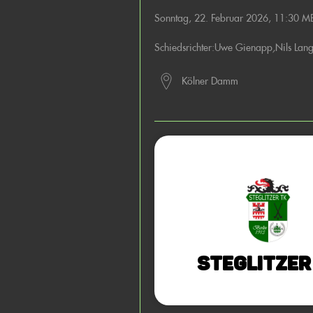
Sonntag, 22. Februar 2026, 11:30 M
Schiedsrichter:
Uwe Gienapp
,
Nils Lan
Kölner Damm
Steglitzer