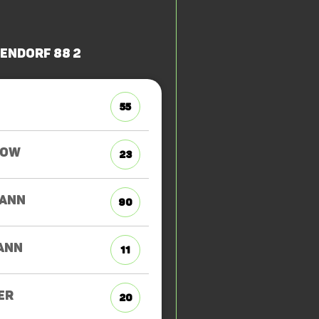
endorf 88 2
55
ZOW
23
ANN
90
ANN
11
ER
20