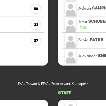
Adrian
CAMPI
56
Timo
SCHUBE
23
TW
Fabio
PATKE
27
Alexander
EN
TW = Torwart & ETW = Ersatztorwart, K = Kapitän
Staff