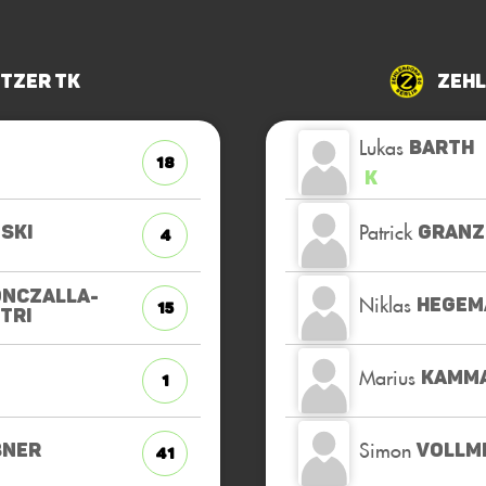
tzer TK
Zehl
Lukas
BARTH
18
K
Patrick
SKI
GRAN
4
NCZALLA-
Niklas
HEGEM
15
TRI
Marius
KAMM
1
Simon
BNER
VOLLM
41