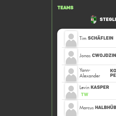
Teams
Stegli
Tim
SCHÄFLEIN
Jonas
CWOJDZIN
Yann-
KO
Alexander
PE
Levin
KASPER
TW
Marcus
HALBHÜ