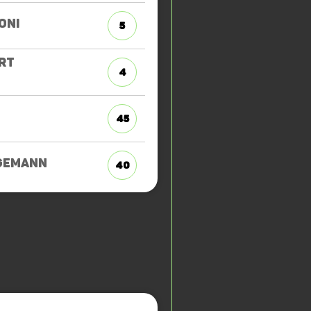
ONI
5
RT
4
45
GEMANN
40