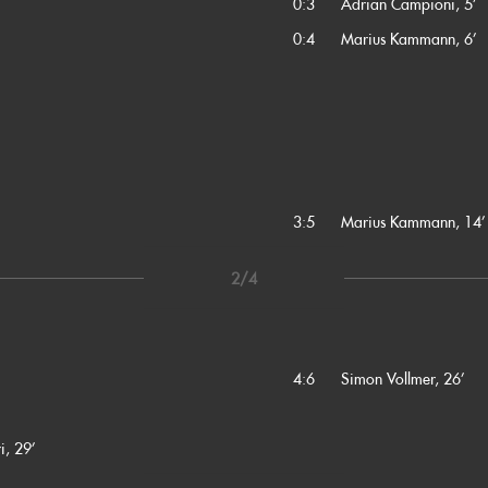
0:3
Adrian Campioni, 5’
0:4
Marius Kammann, 6’
3:5
Marius Kammann, 14’
2/4
4:6
Simon Vollmer, 26’
i, 29’