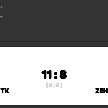
EZ
ger
11 : 8
( 6 : 6 )
 TK
Zeh