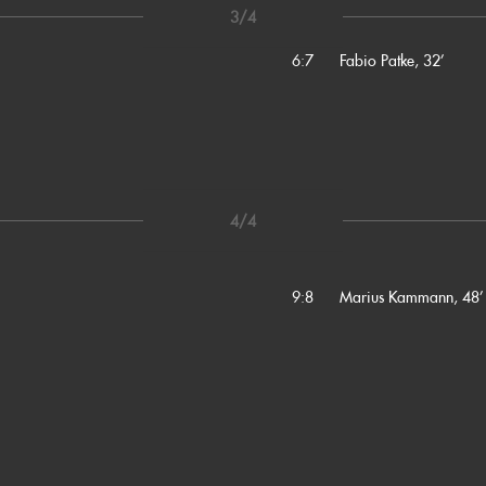
3/4
6:7
Fabio Patke, 32’
4/4
9:8
Marius Kammann, 48’