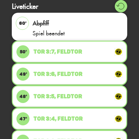
Liveticker
Abpfiff
60'
Spiel beendet
TOR 3:7, FELDTOR
50'
TOR 3:6, FELDTOR
49'
TOR 3:5, FELDTOR
48'
TOR 3:4, FELDTOR
47'