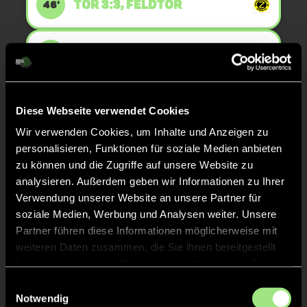
TOR 3:3, FELDTOR
46'
TOR 3:2, FELDTOR
46'
TOR 2:2, FELDTOR
16'
Diese Webseite verwendet Cookies
Wir verwenden Cookies, um Inhalte und Anzeigen zu
personalisieren, Funktionen für soziale Medien anbieten
ROTE KARTE
8'
zu können und die Zugriffe auf unsere Website zu
analysieren. Außerdem geben wir Informationen zu Ihrer
Verwendung unserer Website an unsere Partner für
soziale Medien, Werbung und Analysen weiter. Unsere
Partner führen diese Informationen möglicherweise mit
Yannick
Lindemann
18
weiteren Daten zusammen, die Sie ihnen bereitgestellt
haben oder die sie im Rahmen Ihrer Nutzung der Dienste
gesammelt haben.
Einwilligungsauswahl
Notwendig
GELBE KARTE
8'