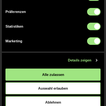
Präferenzen
Statistiken
Yannick
Lindemann
18
Marketing
GRÜNE KARTE
8'
Details zeigen
Alle zulassen
Yannick
Lindemann
18
Auswahl erlauben
Ablehnen
TOR 2:1, FELDTOR
2'