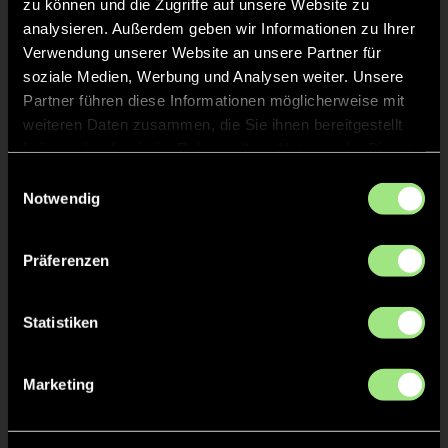
zu können und die Zugriffe auf unsere Website zu
analysieren. Außerdem geben wir Informationen zu Ihrer
Staff
Verwendung unserer Website an unsere Partner für
soziale Medien, Werbung und Analysen weiter. Unsere
Alexander
RICHTER
Partner führen diese Informationen möglicherweise mit
weiteren Daten zusammen, die Sie ihnen bereitgestellt
haben oder die sie im Rahmen Ihrer Nutzung der Dienste
gesammelt haben.
Einwilligungsauswahl
Notwendig
TW = Torwart & ETW = Ersatztorwart, K = Kapitän
Präferenzen
Tore & Karten
1/4
Statistiken
1:0
1’
1:1
1’
Marketing
2:1
2’