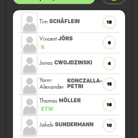
Tim
SCHÄFLEIN
18
Vincent
JÖRS
6
K
Jonas
CWOJDZINSKI
4
Yann-
KONCZALLA-
15
Alexander
PETRI
Thomas
MÖLLER
16
ETW
Jakob
SUNDERMANN
10