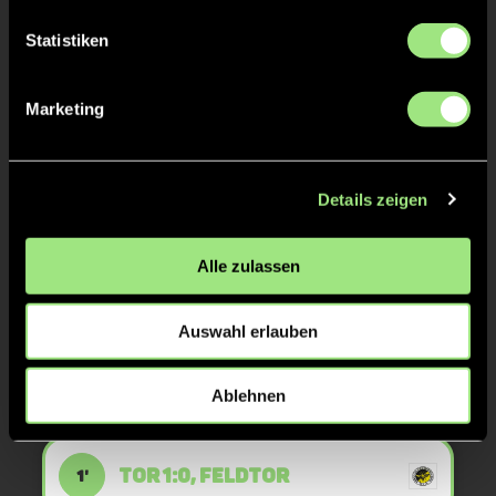
Statistiken
TOR 4:2, FELDTOR
18'
Marketing
TOR 3:2, FELDTOR
17'
Details zeigen
TOR 2:2, FELDTOR
16'
Alle zulassen
TOR 2:1, FELDTOR
16'
Auswahl erlauben
TOR 1:1, FELDTOR
Ablehnen
1'
TOR 1:0, FELDTOR
1'