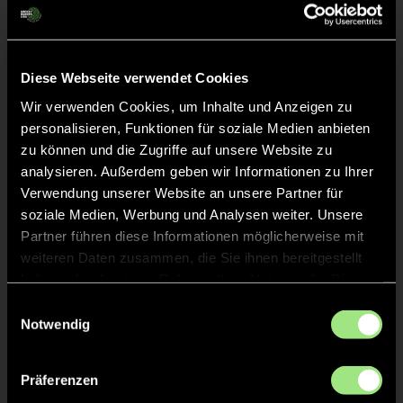
GRÜNE KARTE
35'
Diese Webseite verwendet Cookies
Wir verwenden Cookies, um Inhalte und Anzeigen zu
Alexander
Gabbe
70
personalisieren, Funktionen für soziale Medien anbieten
zu können und die Zugriffe auf unsere Website zu
analysieren. Außerdem geben wir Informationen zu Ihrer
Verwendung unserer Website an unsere Partner für
TOR 7:3, FELDTOR
33'
soziale Medien, Werbung und Analysen weiter. Unsere
Partner führen diese Informationen möglicherweise mit
weiteren Daten zusammen, die Sie ihnen bereitgestellt
TOR 6:3, FELDTOR
32'
haben oder die sie im Rahmen Ihrer Nutzung der Dienste
gesammelt haben.
Einwilligungsauswahl
Notwendig
TOR 5:3, FELDTOR
31'
Präferenzen
TOR 5:2, FELDTOR
31'