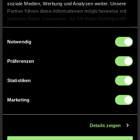
soziale Medien, Werbung und Analysen weiter. Unsere
Partner führen diese Informationen möglicherweise mit
Tore & Karten
weiteren Daten zusammen, die Sie ihnen bereitgestellt
haben oder die sie im Rahmen Ihrer Nutzung der Dienste
1/4
gesammelt haben.
Einwilligungsauswahl
1:0
1’
Notwendig
1:1
1’
2/4
Präferenzen
2:1
16’
2:2
16’
Statistiken
3:2
17’
Marketing
4:2
18’
3/4
5:2
31’
Details zeigen
5:3
31’