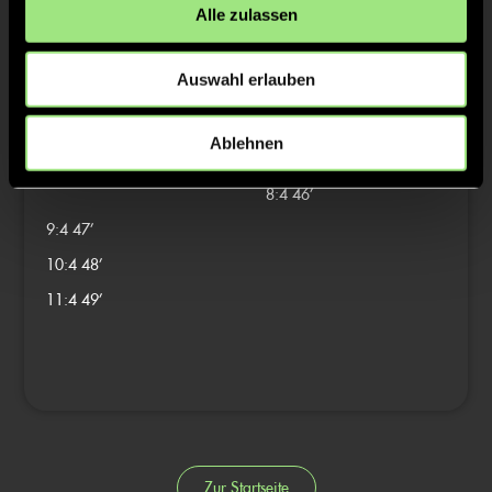
6:3
32’
Alle zulassen
7:3
33’
Alexander Gabbe, 35’
Auswahl erlauben
4/4
Ablehnen
8:3
46’
8:4
46’
9:4
47’
10:4
48’
11:4
49’
Zur Startseite