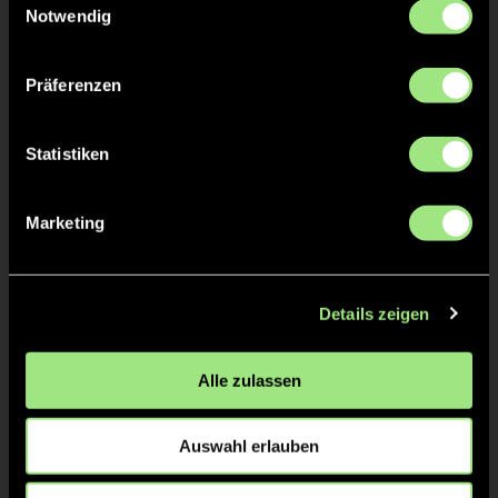
Notwendig
Präferenzen
TW = Torwart & ETW = Ersatztorwart, K = Kapitän
Statistiken
Tore & Karten
Marketing
1/4
1:0
1’
1:1
1’
Details zeigen
2:1
2’
2:2
2’
Alle zulassen
2:3
3’
Auswahl erlauben
2/4
3/4