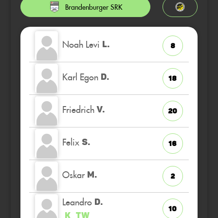
Brandenburger SRK
Noah Levi
L.
8
Karl Egon
D.
18
Friedrich
V.
20
Felix
S.
16
Oskar
M.
2
Leandro
D.
10
K
TW