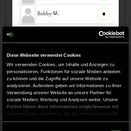
Bobby
U.
6
Til
M.
96
Jonas
W.
31
Diese Webseite verwendet Cookies
Wir verwenden Cookies, um Inhalte und Anzeigen zu
Matvei
K.
personalisieren, Funktionen für soziale Medien anbieten
26
zu können und die Zugriffe auf unsere Website zu
analysieren. Außerdem geben wir Informationen zu Ihrer
Verwendung unserer Website an unsere Partner für
soziale Medien, Werbung und Analysen weiter. Unsere
Partner führen diese Informationen möglicherweise mit
Staff
weiteren Daten zusammen, die Sie ihnen bereitgestellt
haben oder die sie im Rahmen Ihrer Nutzung der Dienste
Steve
FEELGOOD
gesammelt haben.
Einwilligungsauswahl