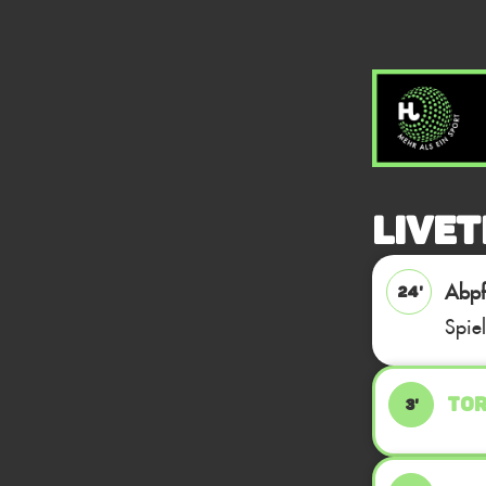
Livet
Abpfi
24'
Spie
TOR
3'