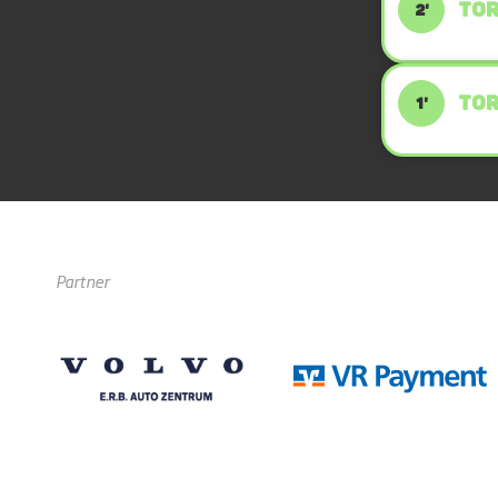
TOR
2'
TOR
1'
Partner