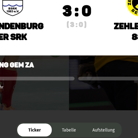
3 : 0
( 3 : 0 )
ndenburg
Zehl
er SRK
8
ng gem ZA
hr
Ticker
Tabelle
Aufstellung