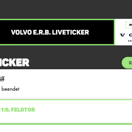
icker
R
ff
l beendet
 1:0, FELDTOR