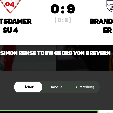
0 : 9
( 0 : 6 )
tsdamer
Brand
SU 4
er
 Simon Rehse TCBW Georg von Brevern
Ticker
Tabelle
Aufstellung