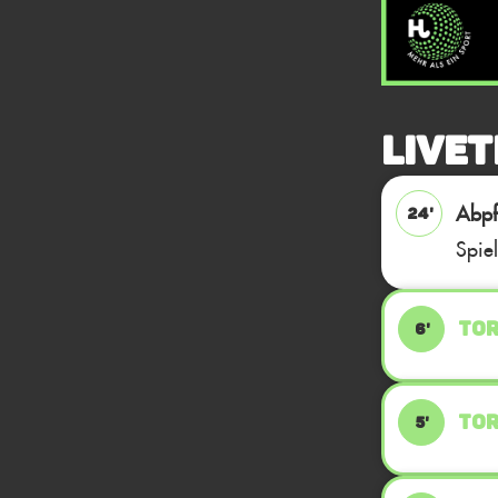
Livet
Abpfi
24'
Spie
TOR
6'
TOR
5'