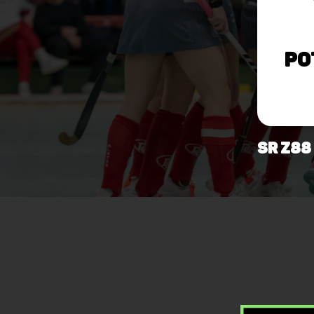
Po
SR Z88