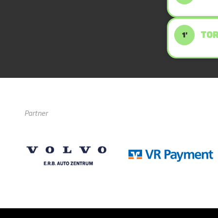
TOR
1'
Partner