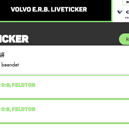
icker
R
ff
l beendet
 0:9, FELDTOR
 0:8, FELDTOR