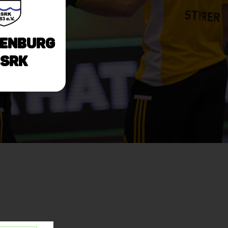
enburg
 SRK