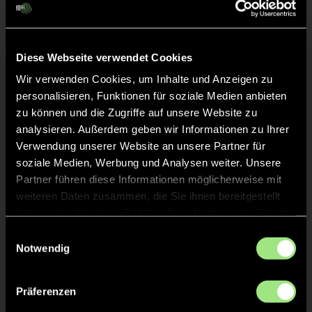
Abpfiff
24'
Spiel beendet
Diese Webseite verwendet Cookies
Wir verwenden Cookies, um Inhalte und Anzeigen zu
TOR 0:5, FELDTOR
14'
personalisieren, Funktionen für soziale Medien anbieten
zu können und die Zugriffe auf unsere Website zu
analysieren. Außerdem geben wir Informationen zu Ihrer
TOR 0:4, FELDTOR
13'
Verwendung unserer Website an unsere Partner für
soziale Medien, Werbung und Analysen weiter. Unsere
Partner führen diese Informationen möglicherweise mit
TOR 0:3, FELDTOR
3'
weiteren Daten zusammen, die Sie ihnen bereitgestellt
haben oder die sie im Rahmen Ihrer Nutzung der Dienste
gesammelt haben.
Einwilligungsauswahl
TOR 0:2, FELDTOR
2'
Notwendig
Präferenzen
TOR 0:1, FELDTOR
1'