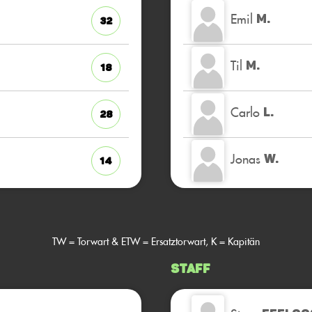
Emil
M.
32
Til
M.
18
Carlo
L.
28
Jonas
W.
14
TW = Torwart & ETW = Ersatztorwart, K = Kapitän
Staff