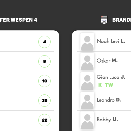
fer Wespen 4
Brand
Noah Levi
L.
4
Oskar
M.
8
Gian Luca
J.
10
K
TW
Leandro
D.
30
Bobby
U.
22