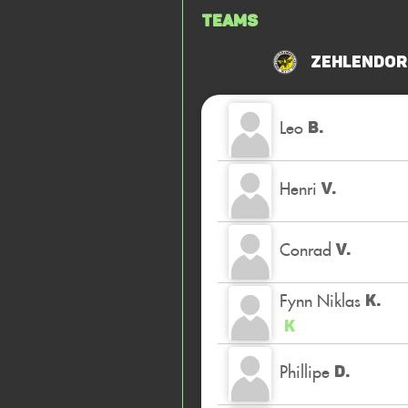
Teams
Zehlendor
Leo
B.
Henri
V.
Conrad
V.
Fynn Niklas
K.
K
Phillipe
D.