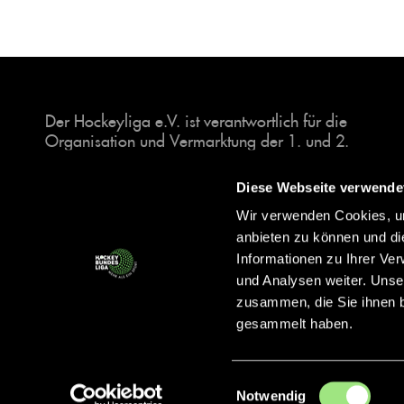
Der Hockeyliga e.V. ist verantwortlich für die
Organisation und Vermarktung der 1. und 2.
Hockey-Bundesligen auf dem Feld und in der
Halle. Insgesamt sind über 60 Vereine unter dem
Diese Webseite verwende
Dach der Hockeyliga organisiert, sowohl im
Wir verwenden Cookies, um
Herren als auch im Damen Bereich.
anbieten zu können und di
Informationen zu Ihrer Ve
und Analysen weiter. Unse
zusammen, die Sie ihnen b
gesammelt haben.
Einwilligungsauswahl
Notwendig