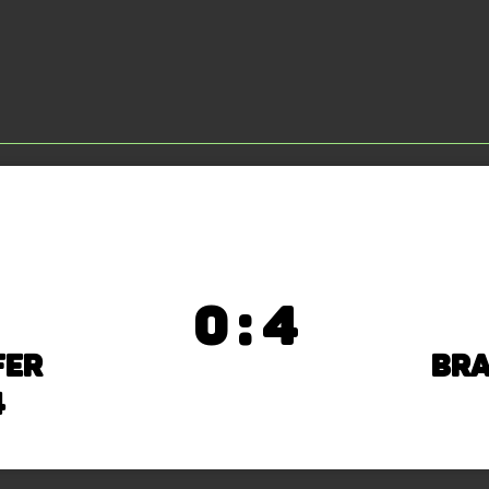
0 : 4
fer
Br
4