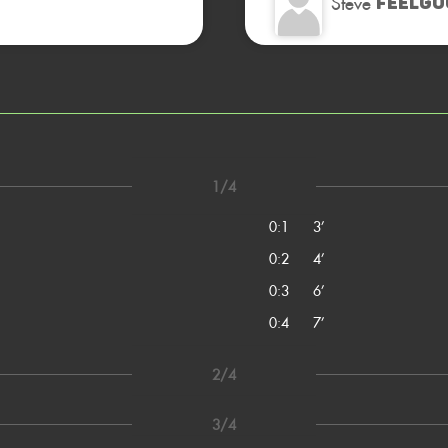
Steve
FEELGO
1/4
0:1
3’
0:2
4’
0:3
6’
0:4
7’
2/4
3/4