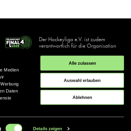
Der Hockeyliga e.V. ist zudem
verantwortlich für die Organisation
und Durchführung der Final4
Events, der deutschen Hockey-
Alle zulassen
Meisterschaften.
le Medien
ir
Auswahl erlauben
, Werbung
ren Daten
IMPRESSUM
DATENSCHUTZERKLÄRUNG
Ablehnen
ienste
© 2026 hockey.de
g
Details zeigen