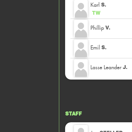
Karl
S.
TW
Phillip
V.
Emil
S.
Lasse Leander
J.
Staff