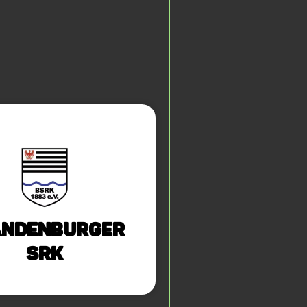
andenburger
SRK