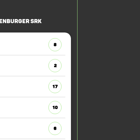
enburger SRK
8
2
17
10
6