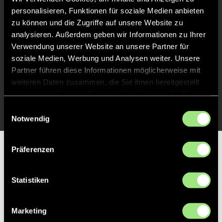
Abpfiff
personalisieren, Funktionen für soziale Medien anbieten
24'
zu können und die Zugriffe auf unsere Website zu
Spiel beendet
analysieren. Außerdem geben wir Informationen zu Ihrer
Verwendung unserer Website an unsere Partner für
TOR 1:1, FELDTOR
13'
soziale Medien, Werbung und Analysen weiter. Unsere
Partner führen diese Informationen möglicherweise mit
weiteren Daten zusammen, die Sie ihnen bereitgestellt
TOR 1:0, FELDTOR
1'
haben oder die sie im Rahmen Ihrer Nutzung der Dienste
gesammelt haben.
Einwilligungsauswahl
Notwendig
Präferenzen
Partner
Statistiken
Marketing