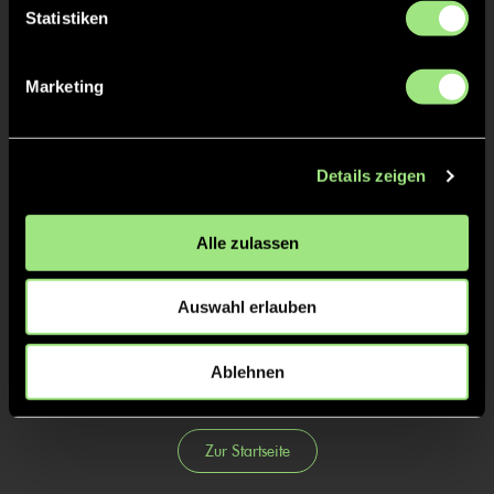
Statistiken
Tore & Karten
Marketing
1/4
1:0
1’
2/4
Details zeigen
3/4
Alle zulassen
4/4
Auswahl erlauben
Ablehnen
Zur Startseite