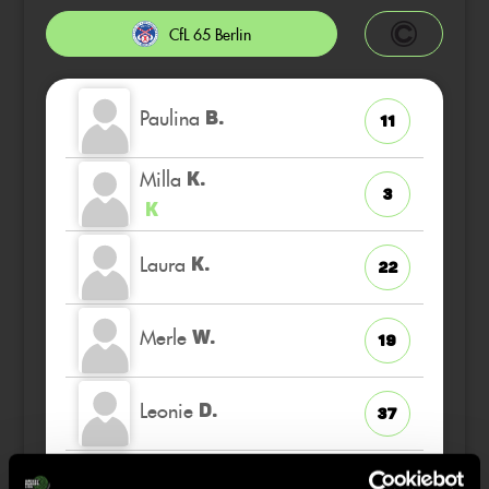
CfL 65 Berlin
Paulina
B.
11
Milla
K.
3
K
Laura
K.
22
Merle
W.
19
Leonie
D.
37
Linnea
H.
36