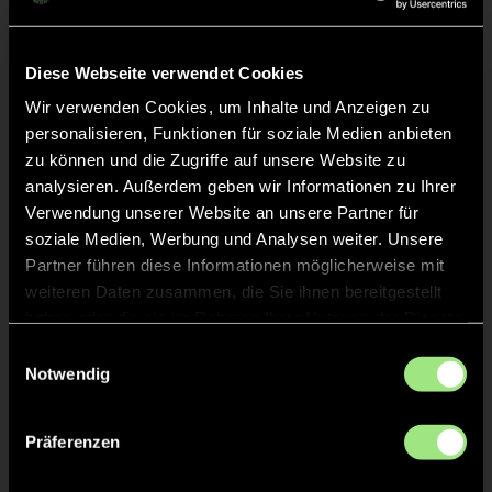
Sarwiga
V.
1
Diese Webseite verwendet Cookies
TW
Wir verwenden Cookies, um Inhalte und Anzeigen zu
personalisieren, Funktionen für soziale Medien anbieten
Sheyenne
K.
5
zu können und die Zugriffe auf unsere Website zu
analysieren. Außerdem geben wir Informationen zu Ihrer
Verwendung unserer Website an unsere Partner für
soziale Medien, Werbung und Analysen weiter. Unsere
Partner führen diese Informationen möglicherweise mit
Staff
weiteren Daten zusammen, die Sie ihnen bereitgestellt
haben oder die sie im Rahmen Ihrer Nutzung der Dienste
Dustin
LAMM
gesammelt haben.
Einwilligungsauswahl
Notwendig
Präferenzen
TW = Torwart & ETW = Ersatztorwart, K = Kapitän