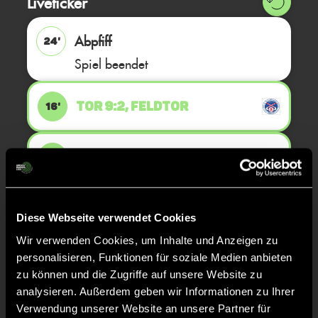
Liveticker
Abpfiff
24'
Spiel beendet
TOR 9:2, FELDTOR
16'
TOR 8:2, FELDTOR
15'
TOR 7:2, FELDTOR
14'
Diese Webseite verwendet Cookies
Wir verwenden Cookies, um Inhalte und Anzeigen zu
personalisieren, Funktionen für soziale Medien anbieten
TOR 6:2, FELDTOR
13'
zu können und die Zugriffe auf unsere Website zu
analysieren. Außerdem geben wir Informationen zu Ihrer
Verwendung unserer Website an unsere Partner für
TOR 6:1, FELDTOR
13'