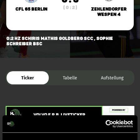
( 0 : 2 )
CfL 65 Berlin
Zehlendorfer
Wespen 4
0:2 HZ Schiris Mathis Goldberg scc , Sophie
Schreiber bsc
Ticker
Tabelle
Aufstellung