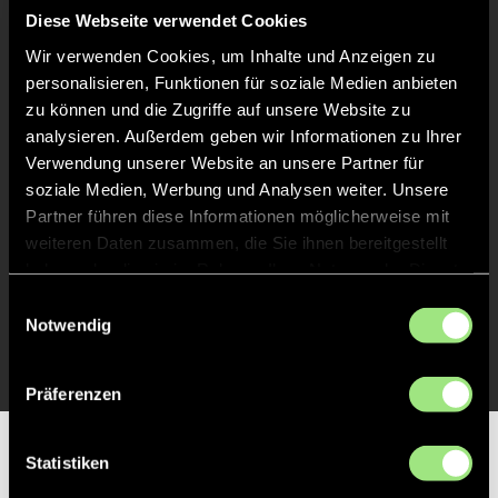
Liveticker
Diese Webseite verwendet Cookies
Wir verwenden Cookies, um Inhalte und Anzeigen zu
Abpfiff
24'
personalisieren, Funktionen für soziale Medien anbieten
Spiel beendet
zu können und die Zugriffe auf unsere Website zu
analysieren. Außerdem geben wir Informationen zu Ihrer
Verwendung unserer Website an unsere Partner für
TOR 0:1, FELDTOR
13'
soziale Medien, Werbung und Analysen weiter. Unsere
Partner führen diese Informationen möglicherweise mit
weiteren Daten zusammen, die Sie ihnen bereitgestellt
TOR 0:1, FELDTOR
2'
haben oder die sie im Rahmen Ihrer Nutzung der Dienste
gesammelt haben.
Einwilligungsauswahl
TOR 0:1, FELDTOR
Notwendig
1'
Präferenzen
Partner
Statistiken