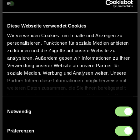
Abpfiff
24'
Spiel beendet
Diese Webseite verwendet Cookies
Wir verwenden Cookies, um Inhalte und Anzeigen zu
TOR 1:0, FELDTOR
15'
personalisieren, Funktionen für soziale Medien anbieten
zu können und die Zugriffe auf unsere Website zu
analysieren. Außerdem geben wir Informationen zu Ihrer
TOR 0:1, FELDTOR
14'
Verwendung unserer Website an unsere Partner für
soziale Medien, Werbung und Analysen weiter. Unsere
Partner führen diese Informationen möglicherweise mit
TOR 1:0, FELDTOR
14'
weiteren Daten zusammen, die Sie ihnen bereitgestellt
haben oder die sie im Rahmen Ihrer Nutzung der Dienste
gesammelt haben.
Einwilligungsauswahl
TOR 0:1, FELDTOR
13'
Notwendig
Präferenzen
TOR 1:0, FELDTOR
13'