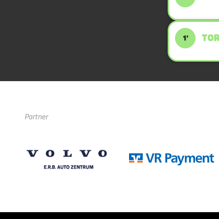
TOR
1'
Partner