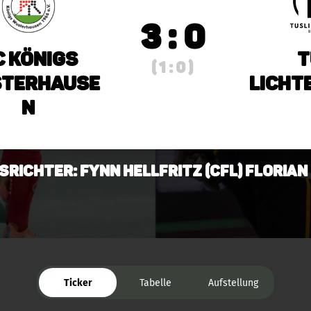
3 : 0
C Königs
T
( 1 : 0 )
terhause
Licht
n
srichter: Fynn Hellfritz (CfL) Floria
Ticker
Tabelle
Aufstellung