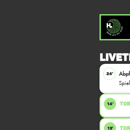
Livet
Abpfi
24'
Spie
TOR
14'
TOR
13'