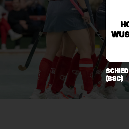
H
Wus
Schied
(BSC)