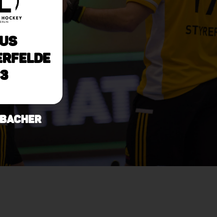
uS
erfelde
3
n Bacher