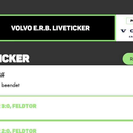
icker
R
ff
l beendet
 3:0, FELDTOR
 2:0, FELDTOR