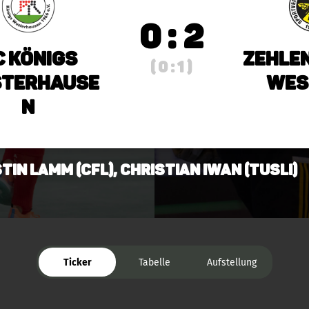
0 : 2
C Königs
Zehle
( 0 : 1 )
terhause
Wes
n
tin Lamm (CfL), Christian Iwan (TuSLi)
Ticker
Tabelle
Aufstellung