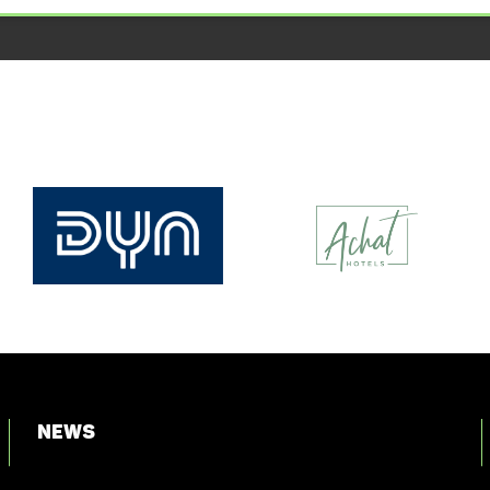
News
Login