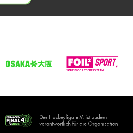
Der Hockeyliga e.V. ist zudem
verantwortlich für die Organisation
und Durchführung der Final4