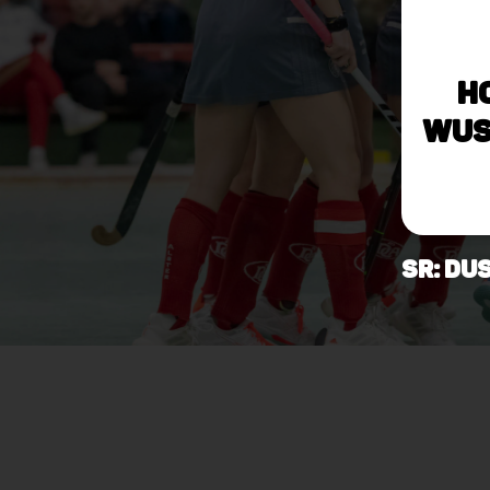
H
Wus
SR: Dus