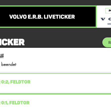
icker
R
ff
l beendet
 0:2, FELDTOR
 0:1, FELDTOR