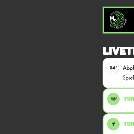
Livet
Abpfi
24'
Spie
TOR
13'
TOR
1'