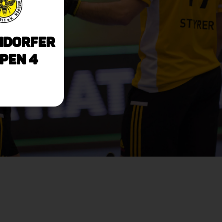
ndorfer
pen 4