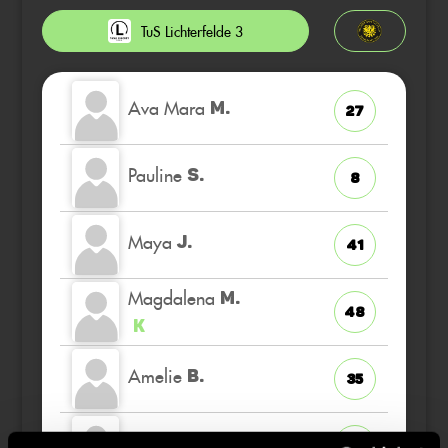
TuS Lichterfelde 3
Ava Mara
M.
27
Pauline
S.
8
Maya
J.
41
Magdalena
M.
48
K
Amelie
B.
35
Mila
J.
30