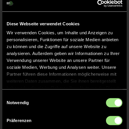
Viktoria Marie Sophie
S.
40
Diese Webseite verwendet Cookies
Wir verwenden Cookies, um Inhalte und Anzeigen zu
Viktoria Marie
G.
20
personalisieren, Funktionen für soziale Medien anbieten
TW
zu können und die Zugriffe auf unsere Website zu
analysieren. Außerdem geben wir Informationen zu Ihrer
Verwendung unserer Website an unsere Partner für
soziale Medien, Werbung und Analysen weiter. Unsere
Staff
Partner führen diese Informationen möglicherweise mit
weiteren Daten zusammen, die Sie ihnen bereitgestellt
haben oder die sie im Rahmen Ihrer Nutzung der Dienste
Katja
SCHMID
gesammelt haben.
Einwilligungsauswahl
Notwendig
Präferenzen
TW = Torwart & ETW = Ersatztorwart, K = Kapitän