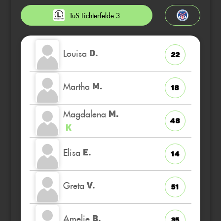
TuS Lichterfelde 3
Louisa
D.
22
Martha
M.
18
Magdalena
M.
48
K
Elisa
E.
14
Greta
V.
51
Amelie
B.
35