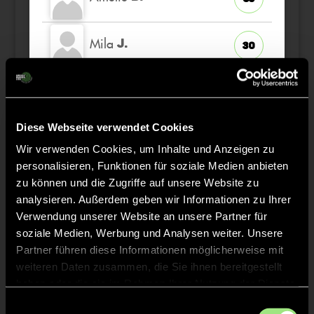
Mila
J.
30
Viktoria Marie Sophie
S.
40
Viktoria Marie
Diese Webseite verwendet Cookies
G.
20
TW
Wir verwenden Cookies, um Inhalte und Anzeigen zu
personalisieren, Funktionen für soziale Medien anbieten
Marie
zu können und die Zugriffe auf unsere Website zu
L.
47
analysieren. Außerdem geben wir Informationen zu Ihrer
Verwendung unserer Website an unsere Partner für
soziale Medien, Werbung und Analysen weiter. Unsere
Partner führen diese Informationen möglicherweise mit
weiteren Daten zusammen, die Sie ihnen bereitgestellt
Staff
haben oder die sie im Rahmen Ihrer Nutzung der Dienste
gesammelt haben.
Einwilligungsauswahl