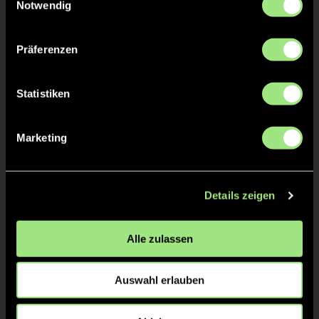
Katja
SCHMID
Notwendig
Präferenzen
TW = Torwart & ETW = Ersatztorwart, K = Kapitän
Statistiken
Tore & Karten
Marketing
1/4
1:0
1’
Details zeigen
1:1
1’
1:2
2’
Alle zulassen
2/4
2:2
13’
Auswahl erlauben
3/4