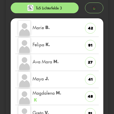
TuS Lichterfelde 3
Marie
B.
42
Felipa
K.
91
Ava Mara
M.
27
Maya
J.
41
Magdalena
M.
48
K
Greta
V.
51