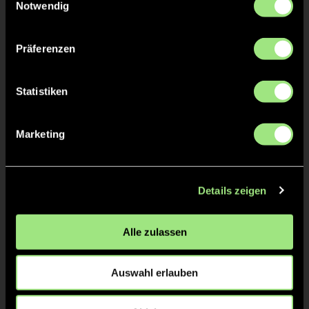
Katja
SCHMID
Notwendig
Jenna
GABEL
Präferenzen
Statistiken
TW = Torwart & ETW = Ersatztorwart, K = Kapitän
Marketing
Tore & Karten
Details zeigen
1/4
0:1
Eva K., 6’
Alle zulassen
1:1
Amelie B., 7’
2/4
Auswahl erlauben
3/4