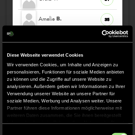
Amelie
B.
35
Leonie
B.
66
Diese Webseite verwendet Cookies
Viktoria Marie Sophie
S.
40
Wir verwenden Cookies, um Inhalte und Anzeigen zu
personalisieren, Funktionen für soziale Medien anbieten
Viktoria Marie
G.
zu können und die Zugriffe auf unsere Website zu
20
TW
analysieren. Außerdem geben wir Informationen zu Ihrer
Verwendung unserer Website an unsere Partner für
soziale Medien, Werbung und Analysen weiter. Unsere
Partner führen diese Informationen möglicherweise mit
Staff
weiteren Daten zusammen, die Sie ihnen bereitgestellt
haben oder die sie im Rahmen Ihrer Nutzung der Dienste
gesammelt haben.
Einwilligungsauswahl