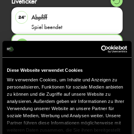
Liveticker
Abpfiff
24'
Spiel beendet
TOR 5:4, FELDTOR
15'
TOR 4:4, FELDTOR
14'
Diese Webseite verwendet Cookies
Wir verwenden Cookies, um Inhalte und Anzeigen zu
personalisieren, Funktionen für soziale Medien anbieten
TOR 3:4, FELDTOR
13'
zu können und die Zugriffe auf unsere Website zu
analysieren. Außerdem geben wir Informationen zu Ihrer
Verwendung unserer Website an unsere Partner für
TOR 3:3, FELDTOR
13'
soziale Medien, Werbung und Analysen weiter. Unsere
Partner führen diese Informationen möglicherweise mit
weiteren Daten zusammen, die Sie ihnen bereitgestellt
TOR 2:3, FELDTOR
3'