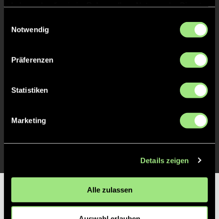
haben oder die sie im Rahmen Ihrer Nutzung der Dienste
gesammelt haben.
Einwilligungsauswahl
TOR 2:2, FELDTOR
Notwendig
2'
Präferenzen
TOR 2:1, FELDTOR
2'
Statistiken
TOR 1:1, FELDTOR
1'
Marketing
TOR 1:0, FELDTOR
1'
Details zeigen
Alle zulassen
Partner
Auswahl erlauben