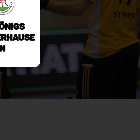
önigs
rhause
n