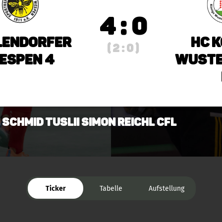
4 : 0
lendorfer
HC K
( 2 : 0 )
espen 4
Wuste
 Schmid TusLii Simon Reichl CFL
Ticker
Tabelle
Aufstellung