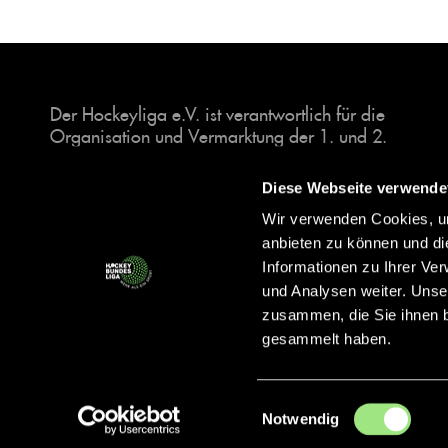
Der Hockeyliga e.V. ist verantwortlich für die
Organisation und Vermarktung der 1. und 2.
Hockey-Bundesligen auf dem Feld und in der
Halle. Insgesamt sind über 60 Vereine unter dem
Diese Webseite verwende
Dach der Hockeyliga organisiert, sowohl im
Wir verwenden Cookies, um
Herren als auch im Damen Bereich.
anbieten zu können und di
Informationen zu Ihrer Ve
und Analysen weiter. Unse
zusammen, die Sie ihnen b
gesammelt haben.
Einwilligungsauswahl
Notwendig