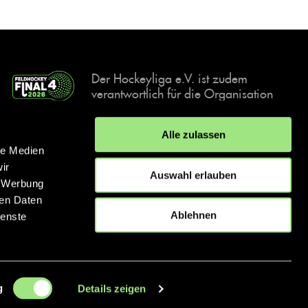
Der Hockeyliga e.V. ist zudem
verantwortlich für die Organisation
und Durchführung der Final4
Events, der deutschen Hockey-
Alle zulassen
Meisterschaften.
le Medien
ir
Auswahl erlauben
, Werbung
ren Daten
IMPRESSUM
DATENSCHUTZERKLÄRUNG
Ablehnen
ienste
© 2026 hockey.de
g
Details zeigen