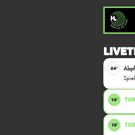
Livet
Abpfi
24'
Spie
TOR
14'
TOR
13'