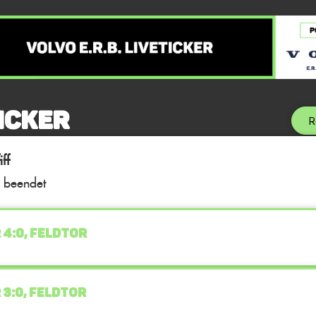
icker
R
ff
l beendet
 4:0, FELDTOR
 3:0, FELDTOR