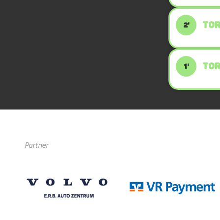
TOR
2'
TOR
1'
Partner