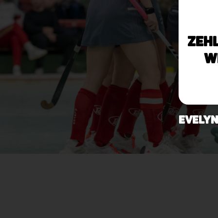
Zeh
W
Evelyn