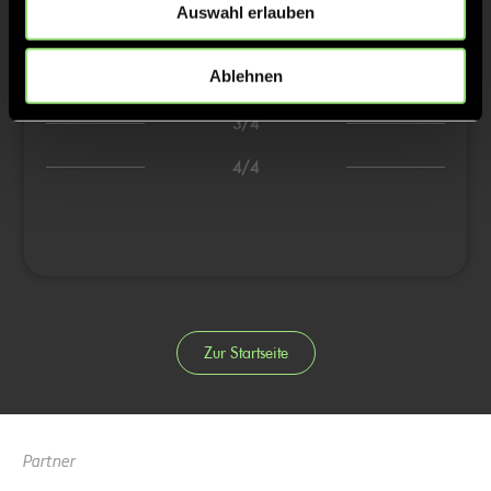
2/4
Auswahl erlauben
5:0
13’
Ablehnen
6:0
14’
3/4
4/4
Zur Startseite
Partner