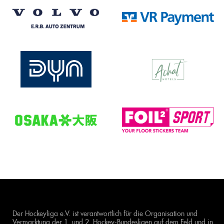
Der Hockeyliga e.V. ist verantwortlich für die Organisation und
Vermarktung der 1. und 2. Hockey-Bundesligen auf dem Feld und in