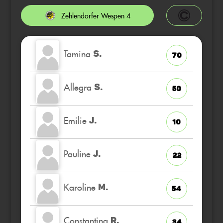
Zehlendorfer Wespen 4
Tamina
S.
70
Allegra
S.
50
Emilie
J.
10
Pauline
J.
22
Karoline
M.
54
Constantina
R.
34