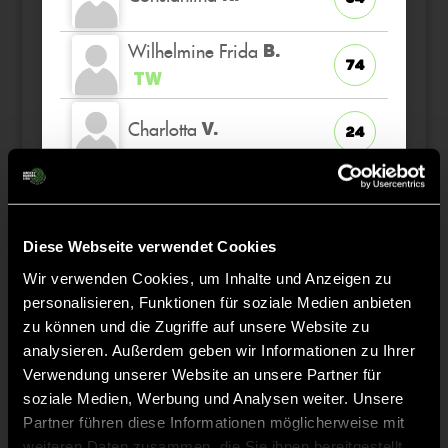
Wilhelmine Frida
B.
74
TW
Charlotta
V.
24
Henriette
H.
12
K
Diese Webseite verwendet Cookies
Nike
R.
66
Wir verwenden Cookies, um Inhalte und Anzeigen zu
personalisieren, Funktionen für soziale Medien anbieten
zu können und die Zugriffe auf unsere Website zu
analysieren. Außerdem geben wir Informationen zu Ihrer
Verwendung unserer Website an unsere Partner für
Staff
soziale Medien, Werbung und Analysen weiter. Unsere
Partner führen diese Informationen möglicherweise mit
weiteren Daten zusammen, die Sie ihnen bereitgestellt