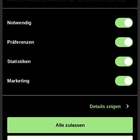
Timo
RÄTKE
haben oder die sie im Rahmen Ihrer Nutzung der Dienste
gesammelt haben.
Einwilligungsauswahl
Aaron
POSDZIECH
Notwendig
Präferenzen
TW = Torwart & ETW = Ersatztorwart, K = Kapitän
Statistiken
Tore & Karten
Marketing
1/4
1:0
1’
Details zeigen
2:0
2’
3:0
3’
Alle zulassen
4:0
4’