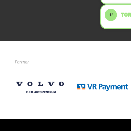
TOR
1'
Partner