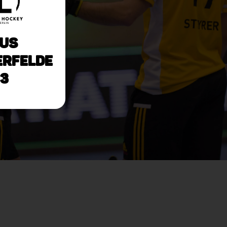
uS
erfelde
3