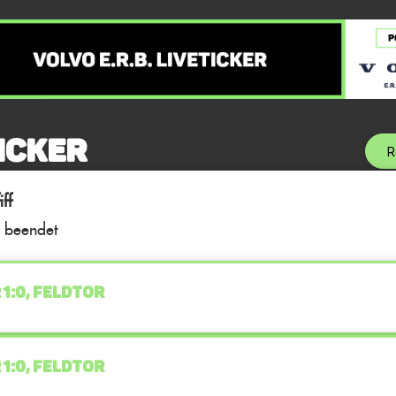
icker
R
ff
l beendet
 1:0, FELDTOR
 1:0, FELDTOR