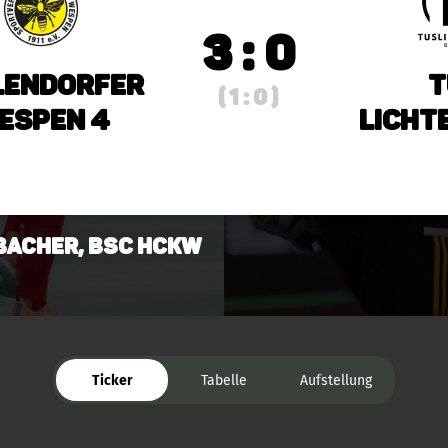
3 : 0
lendorfer
T
( 1 : 0 )
espen 4
Licht
Bacher, BSC HCKW
Ticker
Tabelle
Aufstellung