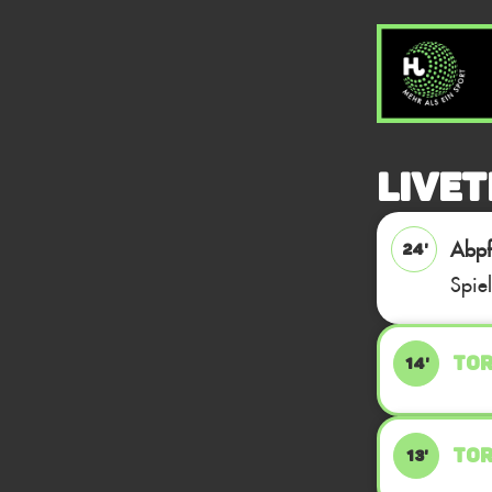
Livet
Abpfi
24'
Spie
TOR
14'
TOR
13'