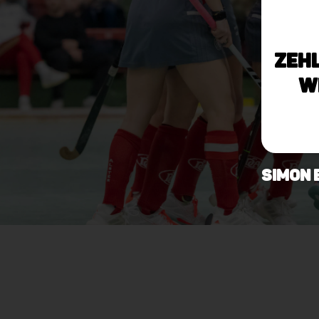
Zeh
W
Simon 