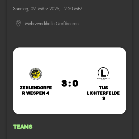
Sonntag, 09. März 2025, 12:20 MEZ
Mehrzweckhalle Großbeeren
3 : 0
Zehlendorfe
TuS
r Wespen 4
Lichterfelde
3
Teams