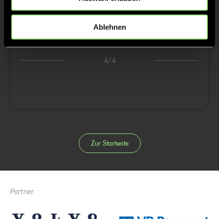
1:0
13’
1:0
14’
Ablehnen
3/4
4/4
Zur Startseite
Partner