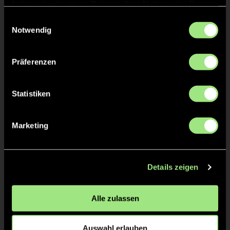
Staff
haben oder die sie im Rahmen Ihrer Nutzung der Dienste
gesammelt haben.
Einwilligungsauswahl
Notwendig
Timo
RÄTKE
Präferenzen
Aaron
POSDZIECH
Statistiken
Marketing
TW = Torwart & ETW = Ersatztorwart, K = Kapitän
Tore & Karten
Details zeigen
1/4
1:0
1’
Alle zulassen
2/4
Auswahl erlauben