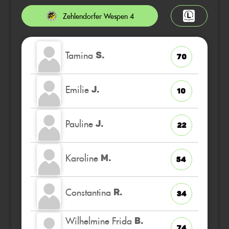
Zehlendorfer Wespen 4
Tamina
S.
70
Emilie
J.
10
Pauline
J.
22
Karoline
M.
54
Constantina
R.
34
Wilhelmine Frida
B.
74