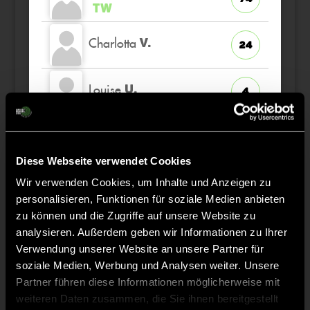
TW
Charlotta
V.
24
Louise
U.
4
Sophie
U.
8
Diese Webseite verwendet Cookies
Henriette
H.
Wir verwenden Cookies, um Inhalte und Anzeigen zu
12
K
personalisieren, Funktionen für soziale Medien anbieten
zu können und die Zugriffe auf unsere Website zu
Nike
R.
66
analysieren. Außerdem geben wir Informationen zu Ihrer
Verwendung unserer Website an unsere Partner für
soziale Medien, Werbung und Analysen weiter. Unsere
Partner führen diese Informationen möglicherweise mit
weiteren Daten zusammen, die Sie ihnen bereitgestellt