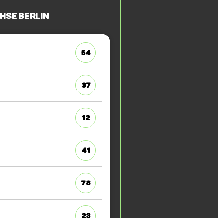
hse Berlin
54
37
12
41
78
23