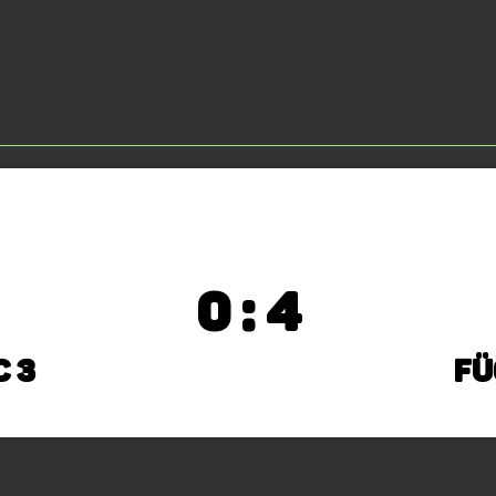
0 : 4
C 3
Fü