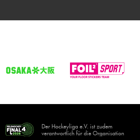
Der Hockeyliga e.V. ist zudem
verantwortlich für die Organisation
und Durchführung der Final4