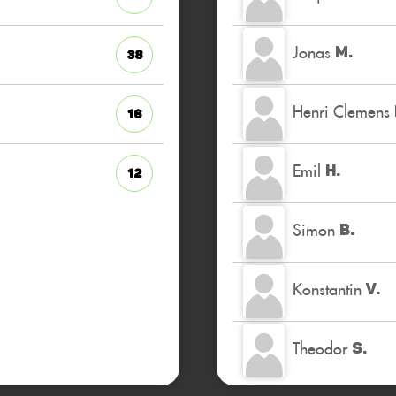
Jonas
M.
38
Henri Clemens
16
Emil
H.
12
Simon
B.
Konstantin
V.
Theodor
S.