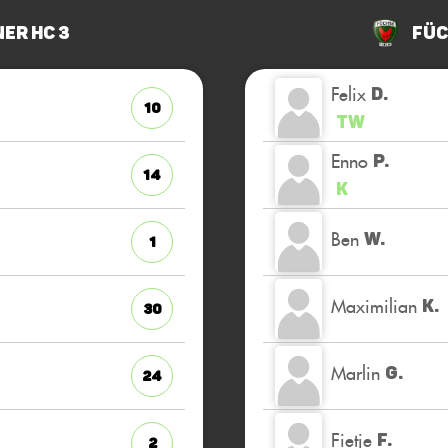
ner HC 3
Füc
Felix
D.
10
TW
Enno
P.
14
K
Ben
W.
1
Maximilian
K.
30
Marlin
G.
24
Fietje
F.
2