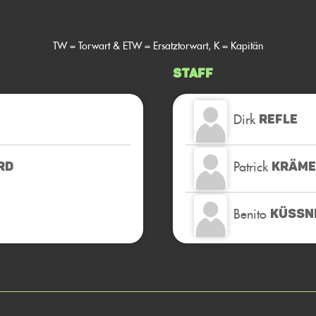
TW = Torwart & ETW = Ersatztorwart, K = Kapitän
Staff
Dirk
REFLE
Patrick
RD
KRÄME
Benito
KÜSSN