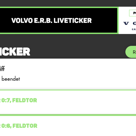
icker
R
ff
l beendet
 0:7, FELDTOR
 0:6, FELDTOR