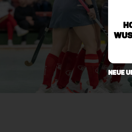
H
Wus
neue U