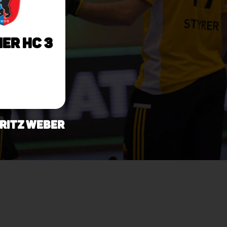
ner HC 3
oritz Weber