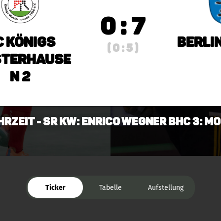
0 : 7
C Königs
Berli
( 0 : 5 )
terhause
n 2
hrzeit - SR KW: Enrico Wegner BHC 3: M
Ticker
Tabelle
Aufstellung