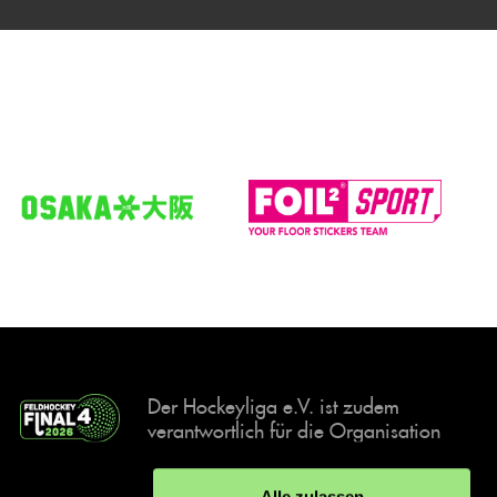
Der Hockeyliga e.V. ist zudem
verantwortlich für die Organisation
und Durchführung der Final4
Events, der deutschen Hockey-
Alle zulassen