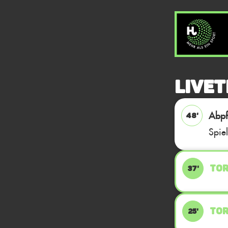
Livet
Abpfi
48'
Spie
TOR
37'
TOR
25'