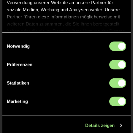
Verwendung unserer Website an unsere Partner für
soziale Medien, Werbung und Analysen weiter. Unsere
Moritz
K.
61
Partner führen diese Informationen möglicherweise mit
weiteren Daten zusammen, die Sie ihnen bereitgestellt
haben oder die sie im Rahmen Ihrer Nutzung der Dienste
gesammelt haben.
Einwilligungsauswahl
Notwendig
Staff
Präferenzen
Dirk
REFLE
Statistiken
Benito
KÜSSNER
Marketing
TW = Torwart & ETW = Ersatztorwart, K = Kapitän
Details zeigen