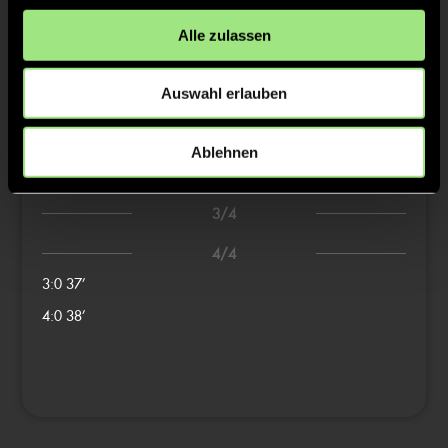
Tore & Karten
Alle zulassen
1/4
Auswahl erlauben
1:0
1’
2/4
Ablehnen
2:0
13’
3/4
4/4
3:0
37’
4:0
38’