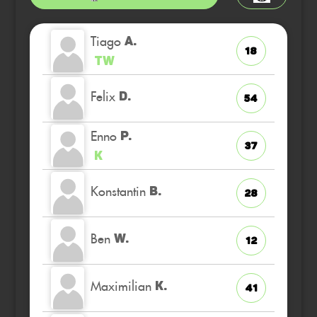
Tiago
A.
18
TW
Felix
D.
54
Enno
P.
37
K
Konstantin
B.
28
Ben
W.
12
Maximilian
K.
41