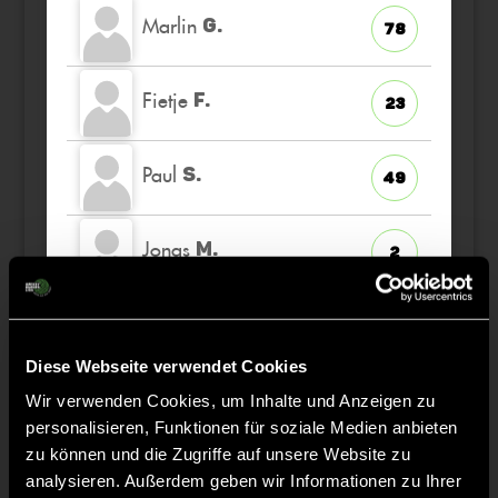
Marlin
G.
78
Fietje
F.
23
Paul
S.
49
Jonas
M.
2
Emil
H.
35
Diese Webseite verwendet Cookies
Simon
B.
Wir verwenden Cookies, um Inhalte und Anzeigen zu
42
personalisieren, Funktionen für soziale Medien anbieten
zu können und die Zugriffe auf unsere Website zu
Konstantin
V.
8
analysieren. Außerdem geben wir Informationen zu Ihrer