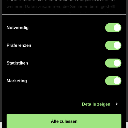
weiteren Daten zusammen, die Sie ihnen bereitgestellt
haben oder die sie im Rahmen Ihrer Nutzung der Dienste
TOR 5:0, FELDTOR
14'
gesammelt haben.
Einwilligungsauswahl
Notwendig
TOR 4:0, FELDTOR
13'
Präferenzen
TOR 3:0, FELDTOR
3'
Statistiken
TOR 2:0, FELDTOR
2'
Marketing
TOR 1:0, FELDTOR
1'
Details zeigen
Alle zulassen