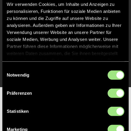
Liveticker
Wir verwenden Cookies, um Inhalte und Anzeigen zu
personalisieren, Funktionen für soziale Medien anbieten
Abpfiff
48'
zu können und die Zugriffe auf unsere Website zu
analysieren. Außerdem geben wir Informationen zu Ihrer
Spiel beendet
Verwendung unserer Website an unsere Partner für
soziale Medien, Werbung und Analysen weiter. Unsere
TOR 2:0, FELDTOR
37'
Partner führen diese Informationen möglicherweise mit
weiteren Daten zusammen, die Sie ihnen bereitgestellt
haben oder die sie im Rahmen Ihrer Nutzung der Dienste
TOR 1:0, FELDTOR
13'
gesammelt haben.
Einwilligungsauswahl
Notwendig
Präferenzen
Partner
Statistiken
Marketing