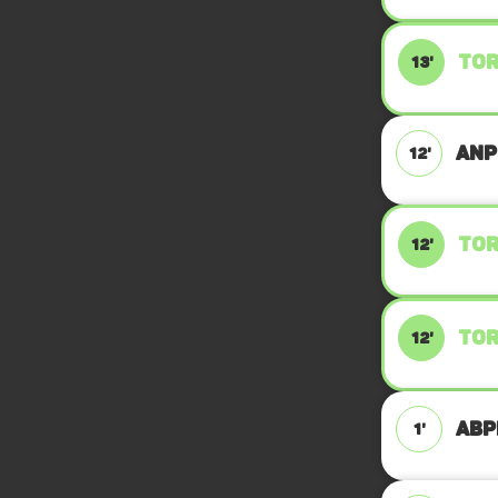
TOR
13'
ANPF
12'
TOR
12'
TOR
12'
ABPF
1'