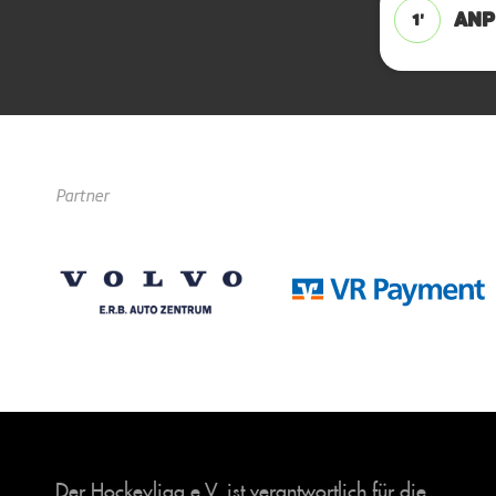
ANPF
1'
Partner
Der Hockeyliga e.V. ist verantwortlich für die