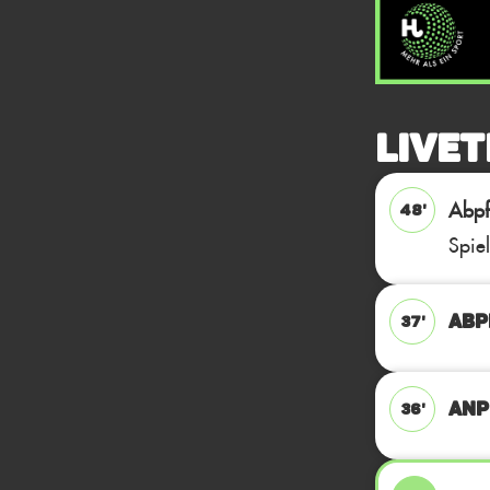
Livet
Abpfi
48'
Spie
ABPF
37'
ANP
36'