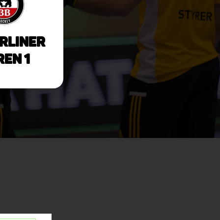
rliner
en 1