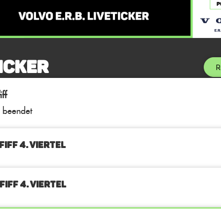
icker
R
ff
l beendet
IFF 4. Viertel
FIFF 4. Viertel