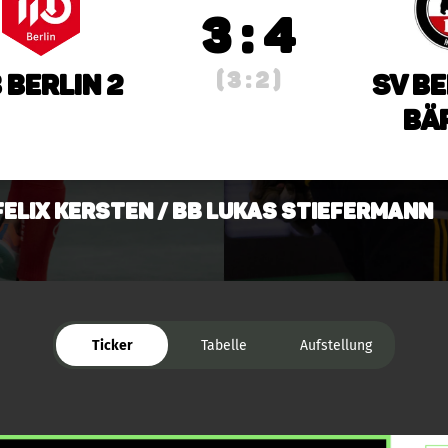
3 : 4
( 3 : 2 )
 Berlin 2
SV Be
Bär
 Felix Kersten / BB Lukas Stiefermann
Ticker
Tabelle
Aufstellung