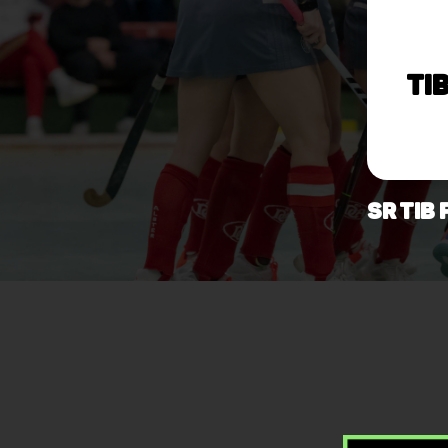
TiB
SR TiB