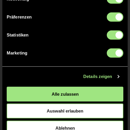
ABPFIFF 3. Viertel
36'
Präferenzen
TOR 0:1, KURZE ECKE - TOR
29'
Statistiken
Lilli
D.
8
Marketing
KURZE ECKE
29'
Details zeigen
Alle zulassen
ANPFIFF 3. Viertel
24'
Auswahl erlauben
ABPFIFF 2. Viertel
24'
Ablehnen