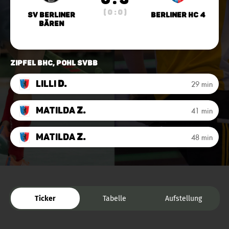
( 0 : 0 )
SV Berliner
Berliner HC 4
Bären
Zipfel BHC, Pohl SVBB
Lilli
D.
29 min
Matilda
Z.
41 min
Matilda
Z.
48 min
Ticker
Tabelle
Aufstellung