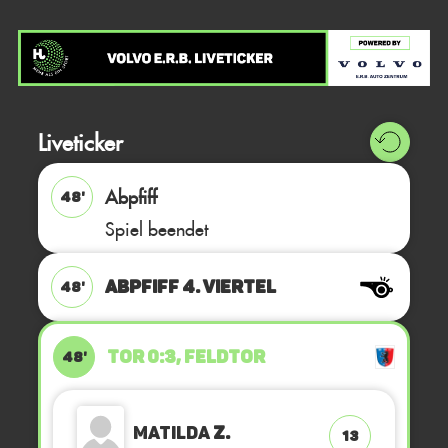
Liveticker
Abpfiff
48'
Spiel beendet
ABPFIFF 4. Viertel
48'
TOR 0:3, FELDTOR
48'
Matilda
Z.
13