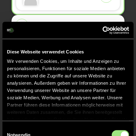
KURZE ECKE - VERGEBEN
43'
KURZE ECKE
43'
Diese Webseite verwendet Cookies
Wir verwenden Cookies, um Inhalte und Anzeigen zu
TOR 0:2, FELDTOR
41'
personalisieren, Funktionen für soziale Medien anbieten
zu können und die Zugriffe auf unsere Website zu
analysieren. Außerdem geben wir Informationen zu Ihrer
Matilda
Z.
Verwendung unserer Website an unsere Partner für
13
soziale Medien, Werbung und Analysen weiter. Unsere
Partner führen diese Informationen möglicherweise mit
weiteren Daten zusammen, die Sie ihnen bereitgestellt
ANPFIFF 4. Viertel
haben oder die sie im Rahmen Ihrer Nutzung der Dienste
36'
gesammelt haben.
Einwilligungsauswahl
Notwendig