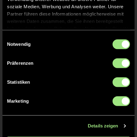
soziale Medien, Werbung und Analysen weiter. Unsere
TOR 0:2, FELDTOR
25'
Partner führen diese Informationen möglicherweise mit
weiteren Daten zusammen, die Sie ihnen bereitgestellt
haben oder die sie im Rahmen Ihrer Nutzung der Dienste
ANPFIFF 3. Viertel
24'
gesammelt haben.
Einwilligungsauswahl
Notwendig
ABPFIFF 2. Viertel
13'
Präferenzen
TOR 0:1, FELDTOR
13'
Statistiken
ANPFIFF 2. Viertel
12'
Marketing
ABPFIFF 1. Viertel
1'
Details zeigen
ANPFIFF 1. Viertel
1'