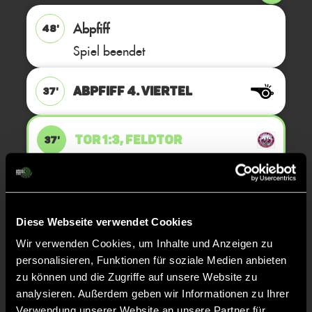
Abpfiff
48'
Spiel beendet
ABPFIFF 4. Viertel
37'
TOR 1:3, FELDTOR
37'
TOR 0:3, FELDTOR
37'
Diese Webseite verwendet Cookies
ANPFIFF 4. Viertel
36'
Wir verwenden Cookies, um Inhalte und Anzeigen zu
personalisieren, Funktionen für soziale Medien anbieten
zu können und die Zugriffe auf unsere Website zu
ABPFIFF 3. Viertel
25'
analysieren. Außerdem geben wir Informationen zu Ihrer
Verwendung unserer Website an unsere Partner für