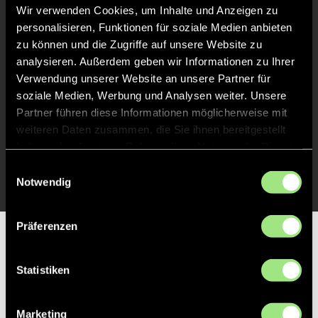
Liveticker
Wir verwenden Cookies, um Inhalte und Anzeigen zu
personalisieren, Funktionen für soziale Medien anbieten
Abpfiff
48'
zu können und die Zugriffe auf unsere Website zu
analysieren. Außerdem geben wir Informationen zu Ihrer
Spiel beendet
Verwendung unserer Website an unsere Partner für
soziale Medien, Werbung und Analysen weiter. Unsere
TOR 0:2, FELDTOR
25'
Partner führen diese Informationen möglicherweise mit
weiteren Daten zusammen, die Sie ihnen bereitgestellt
haben oder die sie im Rahmen Ihrer Nutzung der Dienste
TOR 0:1, FELDTOR
1'
gesammelt haben.
Einwilligungsauswahl
Notwendig
Präferenzen
Partner
Statistiken
Marketing