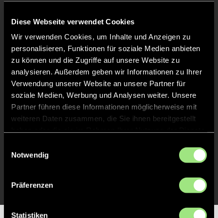
Diese Webseite verwendet Cookies
Liveticker
Wir verwenden Cookies, um Inhalte und Anzeigen zu
personalisieren, Funktionen für soziale Medien anbieten
Abpfiff
48'
zu können und die Zugriffe auf unsere Website zu
Spiel beendet
analysieren. Außerdem geben wir Informationen zu Ihrer
Verwendung unserer Website an unsere Partner für
soziale Medien, Werbung und Analysen weiter. Unsere
TOR 2:1, FELDTOR
22'
Partner führen diese Informationen möglicherweise mit
weiteren Daten zusammen, die Sie ihnen bereitgestellt
haben oder die sie im Rahmen Ihrer Nutzung der Dienste
TOR 1:1, FELDTOR
20'
gesammelt haben.
Einwilligungsauswahl
Notwendig
TOR 0:1, FELDTOR
1'
Präferenzen
Statistiken