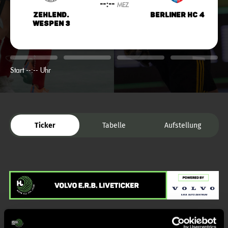
--:--
MEZ
Zehlend.
Berliner HC 4
Wespen 3
Start --:-- Uhr
Ticker
Tabelle
Aufstellung