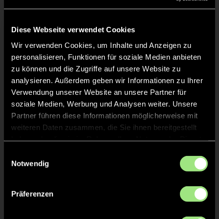
Liveticker
Keine Daten verfügbar.
Diese Webseite verwendet Cookies
Wir verwenden Cookies, um Inhalte und Anzeigen zu
personalisieren, Funktionen für soziale Medien anbieten
zu können und die Zugriffe auf unsere Website zu
analysieren. Außerdem geben wir Informationen zu Ihrer
Verwendung unserer Website an unsere Partner für
soziale Medien, Werbung und Analysen weiter. Unsere
Partner führen diese Informationen möglicherweise mit
weiteren Daten zusammen, die Sie ihnen bereitgestellt
haben oder die sie im Rahmen Ihrer Nutzung der Dienste
gesammelt haben.
Einwilligungsauswahl
Notwendig
Präferenzen