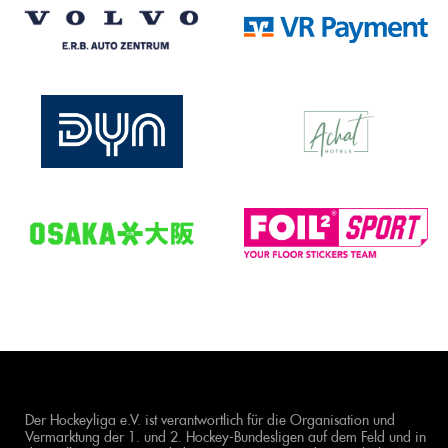
Der Hockeyliga e.V. ist verantwortlich für die Organisation und
Vermarktung der 1. und 2. Hockey-Bundesligen auf dem Feld und in