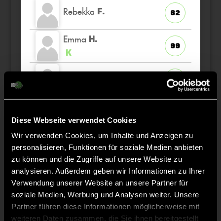
Rebekka
F.
62
Emma
H.
99
K
Lilu
T.
51
Lilith
R.
16
Diese Webseite verwendet Cookies
Wir verwenden Cookies, um Inhalte und Anzeigen zu
Mascha
B.
91
personalisieren, Funktionen für soziale Medien anbieten
zu können und die Zugriffe auf unsere Website zu
analysieren. Außerdem geben wir Informationen zu Ihrer
Verwendung unserer Website an unsere Partner für
soziale Medien, Werbung und Analysen weiter. Unsere
Staff
Partner führen diese Informationen möglicherweise mit
weiteren Daten zusammen, die Sie ihnen bereitgestellt