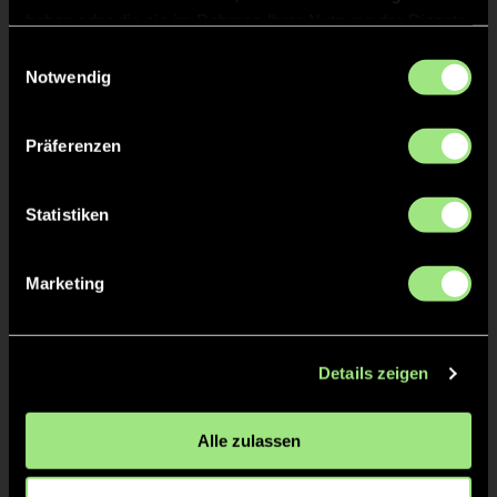
haben oder die sie im Rahmen Ihrer Nutzung der Dienste
Aljoscha
THEWS
gesammelt haben.
Einwilligungsauswahl
Notwendig
Präferenzen
TW = Torwart & ETW = Ersatztorwart, K = Kapitän
Statistiken
Tore & Karten
1/4
Marketing
1:0
1’
2:0
2’
Details zeigen
3:0
3’
2/4
Alle zulassen
4:0
13’
5:0
14’