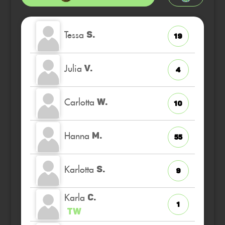
Tessa
S.
19
Julia
V.
4
Carlotta
W.
10
Hanna
M.
55
Karlotta
S.
9
Karla
C.
1
TW