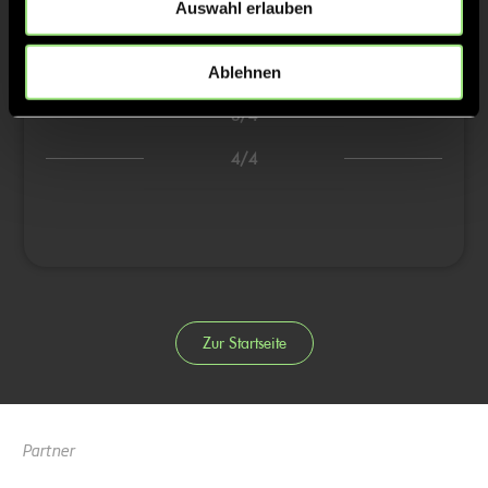
Auswahl erlauben
6:0
15’
7:0
16’
Ablehnen
3/4
4/4
Zur Startseite
Partner