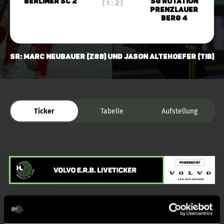
Berliner SC 2
SG Rotation
( 1 : 2 )
Prenzlauer
Berg 4
SR: Marc Neubauer (Z88) und Jason Altehoefer (TiB)
Ticker
Tabelle
Aufstellung
Liveticker