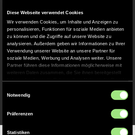
Abpfiff
24'
Diese Webseite verwendet Cookies
Spiel beendet
Wir verwenden Cookies, um Inhalte und Anzeigen zu
personalisieren, Funktionen für soziale Medien anbieten
zu können und die Zugriffe auf unsere Website zu
TOR 2:2, FELDTOR
13'
analysieren. Außerdem geben wir Informationen zu Ihrer
Verwendung unserer Website an unsere Partner für
soziale Medien, Werbung und Analysen weiter. Unsere
TOR 1:2, FELDTOR
2'
Partner führen diese Informationen möglicherweise mit
weiteren Daten zusammen, die Sie ihnen bereitgestellt
haben oder die sie im Rahmen Ihrer Nutzung der Dienste
TOR 1:1, FELDTOR
1'
gesammelt haben.
Einwilligungsauswahl
Notwendig
TOR 1:0, FELDTOR
1'
Präferenzen
Statistiken