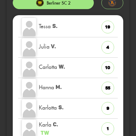
Berliner SC 2
Tessa
S.
19
Julia
V.
4
Carlotta
W.
10
Hanna
M.
55
Karlotta
S.
9
Karla
C.
1
TW