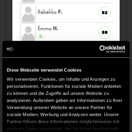
Rebekka
F.
62
Emma
H.
99
K
Lilu
T.
51
Lilith
Diese Webseite verwendet Cookies
R.
16
Wir verwenden Cookies, um Inhalte und Anzeigen zu
personalisieren, Funktionen für soziale Medien anbieten
Mascha
B.
91
zu können und die Zugriffe auf unsere Website zu
analysieren. Außerdem geben wir Informationen zu Ihrer
Verwendung unserer Website an unsere Partner für
soziale Medien, Werbung und Analysen weiter. Unsere
Partner führen diese Informationen möglicherweise mit
Staff
weiteren Daten zusammen, die Sie ihnen bereitgestellt