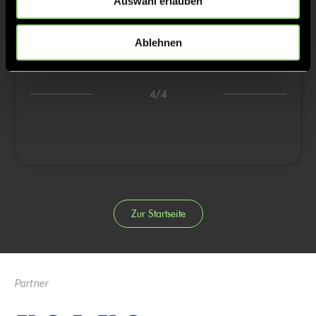
Auswahl erlauben
2/4
2:2
13’
Ablehnen
3/4
4/4
Zur Startseite
Partner