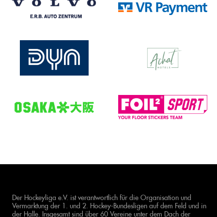
Der Hockeyliga e.V. ist verantwortlich für die Organisation und
Vermarktung der 1. und 2. Hockey-Bundesligen auf dem Feld und in
der Halle. Insgesamt sind über 60 Vereine unter dem Dach der