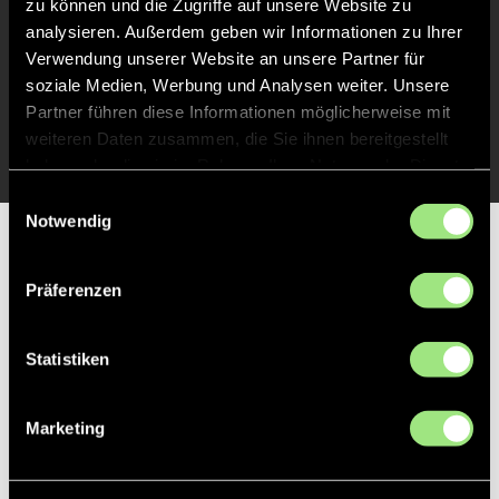
zu können und die Zugriffe auf unsere Website zu
Abpfiff
24'
analysieren. Außerdem geben wir Informationen zu Ihrer
Spiel beendet
Verwendung unserer Website an unsere Partner für
soziale Medien, Werbung und Analysen weiter. Unsere
Partner führen diese Informationen möglicherweise mit
TOR 1:0, FELDTOR
13'
weiteren Daten zusammen, die Sie ihnen bereitgestellt
haben oder die sie im Rahmen Ihrer Nutzung der Dienste
gesammelt haben.
Einwilligungsauswahl
Notwendig
Partner
Präferenzen
Statistiken
Marketing