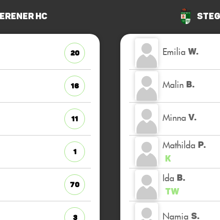
erener HC
Steg
Emilia
W.
20
Malin
B.
16
Minna
V.
11
Mathilda
P.
1
K
Ida
B.
70
TW
Namia
S.
3