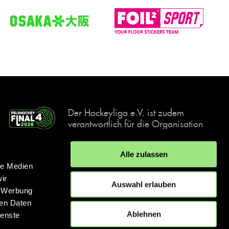
Der Hockeyliga e.V. ist zudem
verantwortlich für die Organisation
und Durchführung der Final4
Events, der deutschen Hockey-
Alle zulassen
Meisterschaften.
le Medien
ir
Auswahl erlauben
, Werbung
ren Daten
IMPRESSUM
DATENSCHUTZERKLÄRUNG
Ablehnen
ienste
© 2026 hockey.de