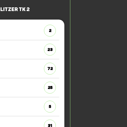
litzer TK 2
2
23
72
25
5
31