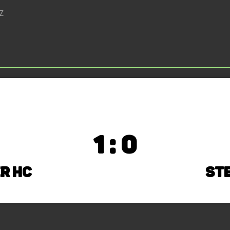
EZ
1 : 0
r HC
Ste