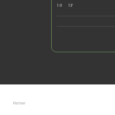
1:0
13’
Partner