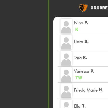
Großbe
Nina
P.
K
Liara
S.
Tara
K.
Vanessa
P.
TW
Frieda Marie
H.
Ella
T.