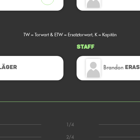
TW = Torwart & ETW = Ersatztorwart, K = Kapitän
Staff
Brandon
LÄGER
ERA
1/4
2/4