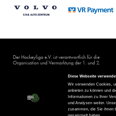
Der Hockeyliga e.V. ist verantwortlich für die
Organisation und Vermarktung der 1. und 2.
Hockey-Bundesligen auf dem Feld und in der
Halle. Insgesamt sind über 60 Vereine unter dem
Diese Webseite verwende
Dach der Hockeyliga organisiert, sowohl im
Wir verwenden Cookies, um
Herren als auch im Damen Bereich.
anbieten zu können und di
Informationen zu Ihrer Ve
und Analysen weiter. Unse
zusammen, die Sie ihnen b
gesammelt haben.