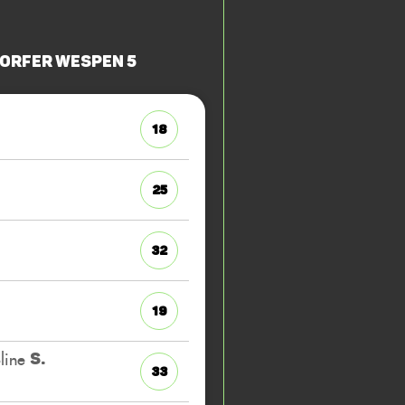
orfer Wespen 5
18
25
32
19
line
S.
33