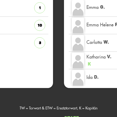
Emma
G.
1
Emma Helene
P
10
Carlotta
W.
3
Katharina
V.
K
Ida
D.
TW = Torwart & ETW = Ersatztorwart, K = Kapitän