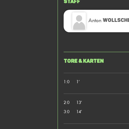
Staff
Anton
WOLLSCH
Tore & Karten
1:0
1’
2:0
13’
3:0
14’