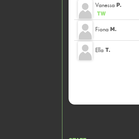
Vanessa
P.
TW
Fiona
M.
Ella
T.