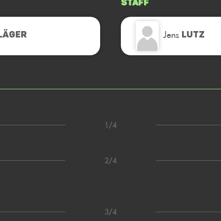
Staff
Jens
LÄGER
LUTZ
1/4
2/4
3/4