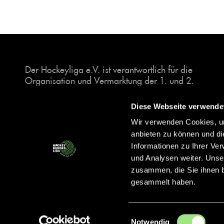
Der Hockeyliga e.V. ist verantwortlich für die
Organisation und Vermarktung der 1. und 2.
Hockey-Bundesligen auf dem Feld und in der
Halle. Insgesamt sind über 60 Vereine unter dem
Diese Webseite verwende
Dach der Hockeyliga organisiert, sowohl im
Wir verwenden Cookies, um
Herren als auch im Damen Bereich.
anbieten zu können und di
Informationen zu Ihrer Ve
und Analysen weiter. Unse
zusammen, die Sie ihnen b
gesammelt haben.
Einwilligungsauswahl
Notwendig