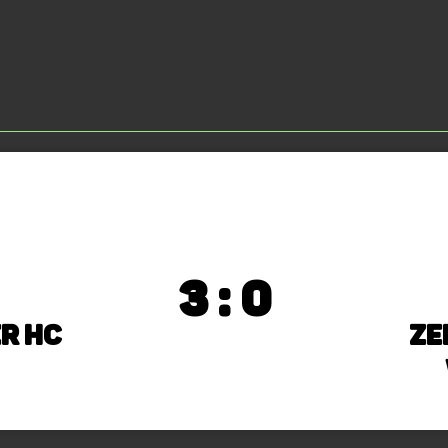
3 : 0
r HC
Ze