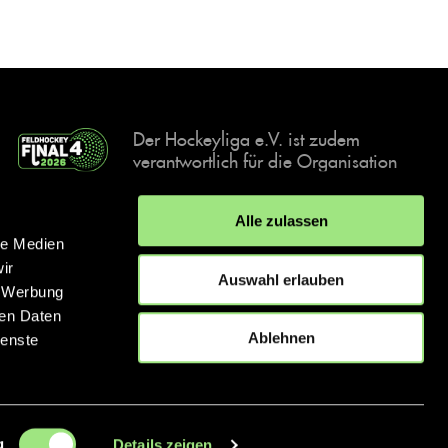
Der Hockeyliga e.V. ist zudem
verantwortlich für die Organisation
und Durchführung der Final4
Events, der deutschen Hockey-
Alle zulassen
Meisterschaften.
le Medien
ir
Auswahl erlauben
, Werbung
ren Daten
IMPRESSUM
DATENSCHUTZERKLÄRUNG
Ablehnen
ienste
© 2026 hockey.de
g
Details zeigen