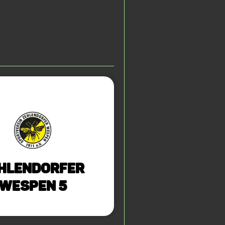
hlendorfer
Wespen 5