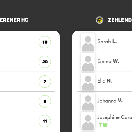
erener HC
Zehlend
Sarah
L.
19
Emma
W.
20
Ella
H.
7
Johanna
V.
6
Josephine Caro
11
TW