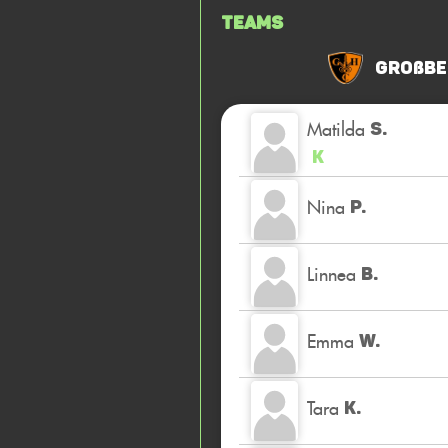
Teams
Großbe
Matilda
S.
K
Nina
P.
Linnea
B.
Emma
W.
Tara
K.