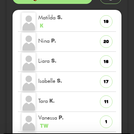
Matilda
S.
19
K
Nina
P.
20
Liara
S.
16
Isabelle
S.
17
Tara
K.
11
Vanessa
P.
1
TW