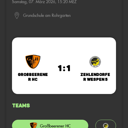
Samstag, 07. März 2026, 15:20 MEZ
Grundschule am Rohrgarten
1 : 1
Großbeerene
Zehlendorfe
r HC
r Wespen 5
Teams
Großbeerener HC