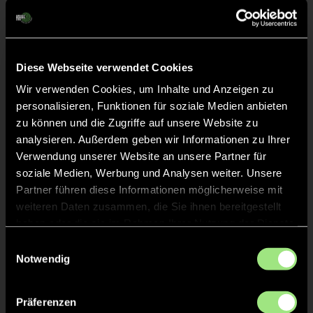
Frieda Marie
H.
70
Charlotte
L.
13
Diese Webseite verwendet Cookies
Wir verwenden Cookies, um Inhalte und Anzeigen zu
personalisieren, Funktionen für soziale Medien anbieten
Fiona
M.
10
zu können und die Zugriffe auf unsere Website zu
analysieren. Außerdem geben wir Informationen zu Ihrer
Verwendung unserer Website an unsere Partner für
soziale Medien, Werbung und Analysen weiter. Unsere
Partner führen diese Informationen möglicherweise mit
Staff
weiteren Daten zusammen, die Sie ihnen bereitgestellt
haben oder die sie im Rahmen Ihrer Nutzung der Dienste
Anton
WOLLSCHLÄGER
gesammelt haben.
Einwilligungsauswahl
Notwendig
Präferenzen