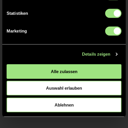
TW = Torwart & ETW = Ersatztorwart, K = Kapitän
Statistiken
Tore & Karten
Marketing
1/4
2/4
1:0
13’
Details zeigen
1:1
13’
Alle zulassen
3/4
4/4
Auswahl erlauben
Ablehnen