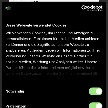
Abpfiff
24'
Spiel beendet
TOR 2:4, FELDTOR
Diese Webseite verwendet Cookies
15'
Wir verwenden Cookies, um Inhalte und Anzeigen zu
personalisieren, Funktionen für soziale Medien anbieten
TOR 2:3, FELDTOR
14'
zu können und die Zugriffe auf unsere Website zu
analysieren. Außerdem geben wir Informationen zu Ihrer
Verwendung unserer Website an unsere Partner für
TOR 2:2, FELDTOR
13'
soziale Medien, Werbung und Analysen weiter. Unsere
Partner führen diese Informationen möglicherweise mit
weiteren Daten zusammen, die Sie ihnen bereitgestellt
TOR 2:1, FELDTOR
13'
haben oder die sie im Rahmen Ihrer Nutzung der Dienste
gesammelt haben.
Einwilligungsauswahl
Notwendig
TOR 1:1, FELDTOR
1'
Präferenzen