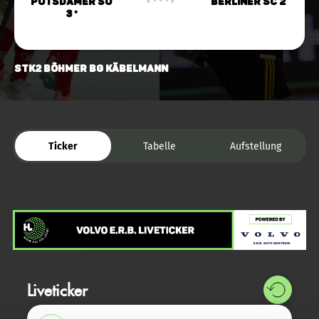
Potsdamer SU
Berliner SC 2
3 *
STK2 Böhmer BG Käbelmann
Ticker
Tabelle
Aufstellung
Liveticker