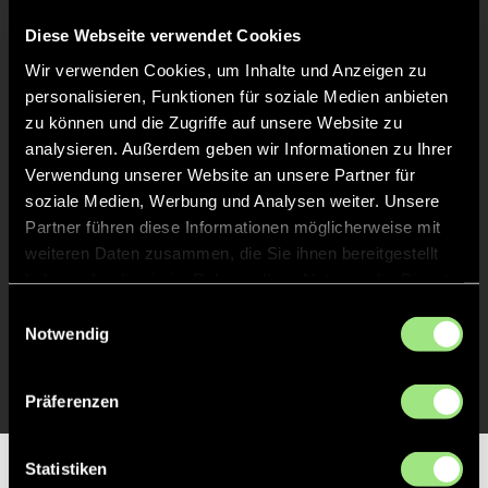
Abpfiff
24'
Diese Webseite verwendet Cookies
Spiel beendet
Wir verwenden Cookies, um Inhalte und Anzeigen zu
personalisieren, Funktionen für soziale Medien anbieten
TOR 2:2, FELDTOR
14'
zu können und die Zugriffe auf unsere Website zu
analysieren. Außerdem geben wir Informationen zu Ihrer
Verwendung unserer Website an unsere Partner für
TOR 1:2, FELDTOR
13'
soziale Medien, Werbung und Analysen weiter. Unsere
Partner führen diese Informationen möglicherweise mit
weiteren Daten zusammen, die Sie ihnen bereitgestellt
TOR 0:2, FELDTOR
2'
haben oder die sie im Rahmen Ihrer Nutzung der Dienste
gesammelt haben.
Einwilligungsauswahl
Notwendig
TOR 0:1, FELDTOR
1'
Präferenzen
Statistiken
Partner