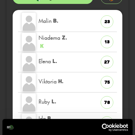
Malin
B.
23
Niadema
Z.
13
K
Elena
L.
27
Viktoria
H.
75
Ruby
L.
78
Ida
B.
5
TW