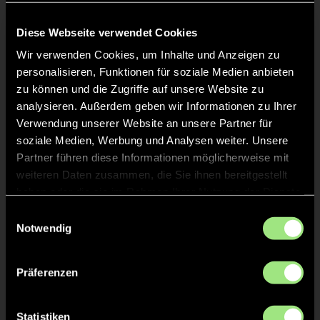
Namia
S.
31
Diese Webseite verwendet Cookies
Wir verwenden Cookies, um Inhalte und Anzeigen zu
personalisieren, Funktionen für soziale Medien anbieten
zu können und die Zugriffe auf unsere Website zu
Staff
analysieren. Außerdem geben wir Informationen zu Ihrer
Verwendung unserer Website an unsere Partner für
soziale Medien, Werbung und Analysen weiter. Unsere
Mohau
MONALEDI
Partner führen diese Informationen möglicherweise mit
weiteren Daten zusammen, die Sie ihnen bereitgestellt
haben oder die sie im Rahmen Ihrer Nutzung der Dienste
gesammelt haben.
Einwilligungsauswahl
Notwendig
TW = Torwart & ETW = Ersatztorwart, K = Kapitän
Präferenzen
Tore & Karten
1/4
Statistiken