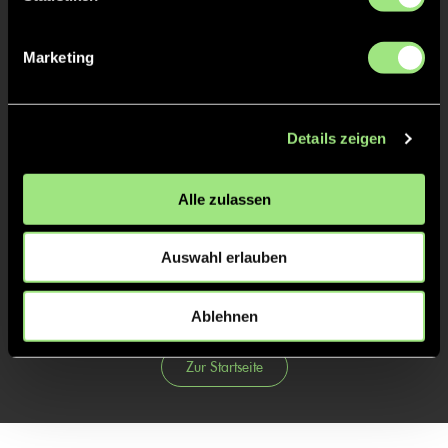
0:1
1’
0:2
2’
Marketing
2/4
0:3
13’
Details zeigen
3/4
4/4
Alle zulassen
Auswahl erlauben
Ablehnen
Zur Startseite