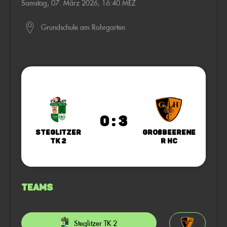
Samstag, 07. März 2026, 16:40 MEZ
Grundschule am Rohrgarten
0 : 3
Steglitzer
Großbeerene
TK 2
r HC
Teams
Steglitzer TK 2