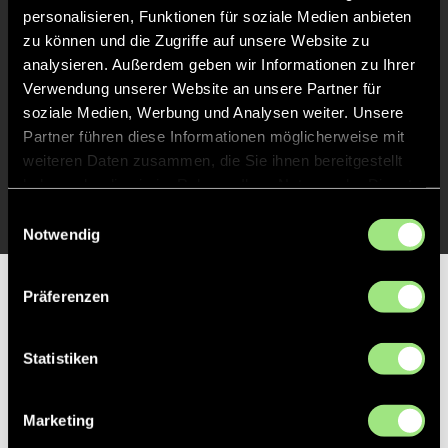
Abpfiff
24'
personalisieren, Funktionen für soziale Medien anbieten
zu können und die Zugriffe auf unsere Website zu
Spiel beendet
analysieren. Außerdem geben wir Informationen zu Ihrer
Verwendung unserer Website an unsere Partner für
TOR 0:2, FELDTOR
13'
soziale Medien, Werbung und Analysen weiter. Unsere
Partner führen diese Informationen möglicherweise mit
weiteren Daten zusammen, die Sie ihnen bereitgestellt
TOR 0:1, FELDTOR
1'
haben oder die sie im Rahmen Ihrer Nutzung der Dienste
gesammelt haben.
Einwilligungsauswahl
Notwendig
Partner
Präferenzen
Statistiken
Marketing