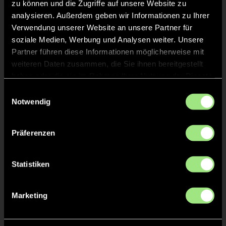
zu können und die Zugriffe auf unsere Website zu
analysieren. Außerdem geben wir Informationen zu Ihrer
TOR 4:4, FELDTOR
Verwendung unserer Website an unsere Partner für
29'
soziale Medien, Werbung und Analysen weiter. Unsere
Partner führen diese Informationen möglicherweise mit
TOR 3:4, FELDTOR
weiteren Daten zusammen, die Sie ihnen bereitgestellt
24'
haben oder die sie im Rahmen Ihrer Nutzung der Dienste
gesammelt haben.
Einwilligungsauswahl
TOR 3:3, FELDTOR
20'
Notwendig
Präferenzen
TOR 3:2, FELDTOR
16'
Statistiken
TOR 2:2, FELDTOR
14'
Marketing
TOR 1:2, FELDTOR
11'