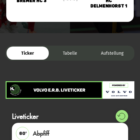
Bremer HC 3
HC
Delmenhorst 1
Ticker
Tabelle
Aufstellung
Liveticker
Abpfiff
60'