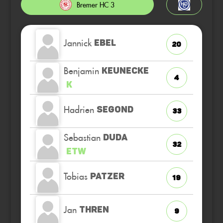
Bremer HC 3
Jannick
EBEL
20
Benjamin
KEUNECKE
4
K
Hadrien
SEGOND
33
Sebastian
DUDA
32
ETW
Tobias
PATZER
19
Jan
THREN
9