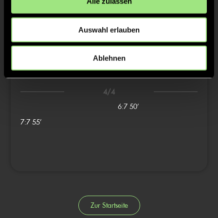
Alle zulassen
3/4
4:5
35’
Auswahl erlauben
5:5
38’
5:6
40’
Ablehnen
6:6
45’
4/4
6:7
50’
7:7
55’
Zur Startseite